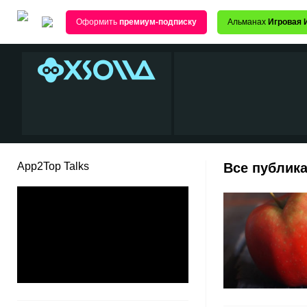
Оформить
премиум-подписку
Альманах
Игровая 
App2Top Talks
Все публика