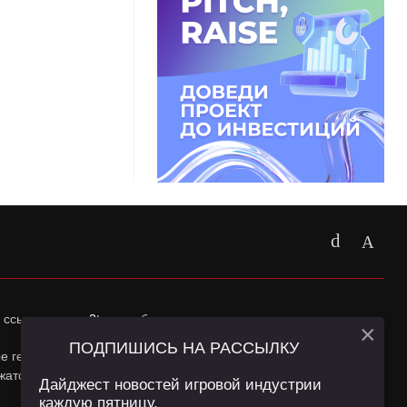
 ссылка на
app2top.ru
обязательна.
×
ПОДПИШИСЬ НА РАССЫЛКУ
ные геолокации Пользователей сайта и сервис «Яндекс
жатся в
Политике конфиденциальности
и
Пользовательском
Дайджест новостей игровой индустрии
каждую пятницу.