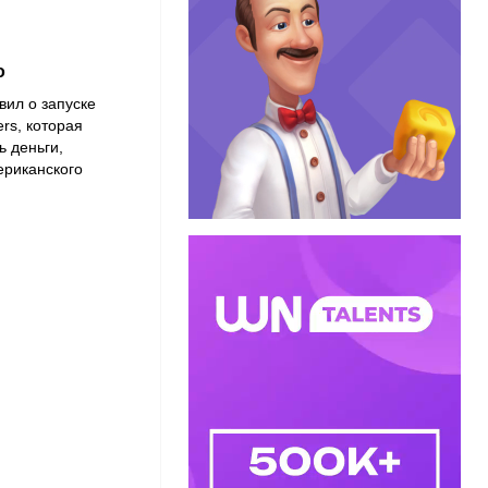
o
вил о запуске
rs, которая
ь деньги,
ериканского