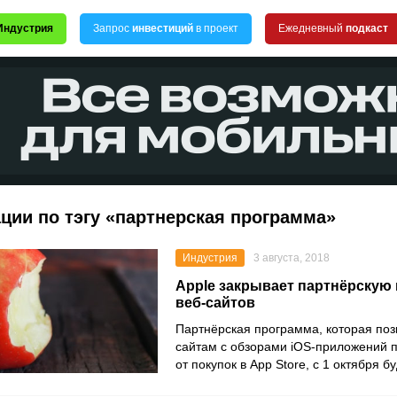
Индустрия
Запрос
инвестиций
в проект
Ежедневный
подкаст
ции по тэгу «партнерская программа»
Индустрия
3 августа, 2018
Apple закрывает партнёрскую
веб-сайтов
Партнёрская программа, которая поз
сайтам с обзорами iOS-приложений п
от покупок в App Store, с 1 октября б