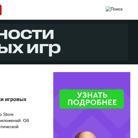
ки игровых
p Store
риложений. Об
итической