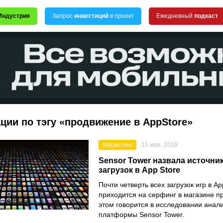
Индустрия
Запрос
инвестиций
в проект
Ежедневный
подкаст
ции по тэгу «продвижение в AppStore»
Маркетинг
15 мая, 2018
Sensor Tower назвала источни
загрузок в App Store
Почти четверть всех загрузок игр в Ap
приходится на серфинг в магазине п
этом говорится в исследовании анал
платформы Sensor Tower.