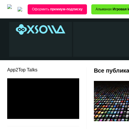
Оформить
премиум-подписку
Альманах
Игровая 
App2Top Talks
Все публика