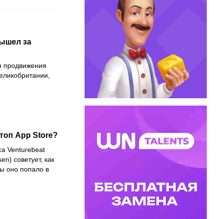
вышел за
я продвижения
Великобритании,
топ App Store?
а Venturebeat
en) советует, как
ы оно попало в