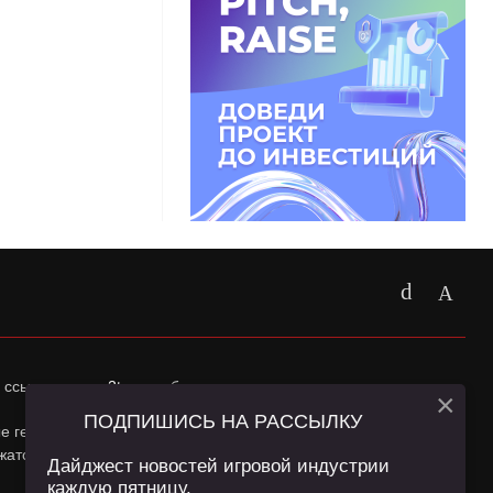
 ссылка на
app2top.ru
обязательна.
×
ПОДПИШИСЬ НА РАССЫЛКУ
ные геолокации Пользователей сайта и сервис «Яндекс
жатся в
Политике конфиденциальности
и
Пользовательском
Дайджест новостей игровой индустрии
каждую пятницу.