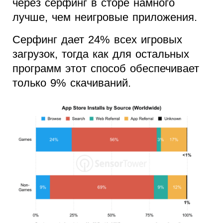
через серфинг в сторе намного
лучше, чем неигровые приложения.
Серфинг дает 24% всех игровых
загрузок, тогда как для остальных
программ этот способ обеспечивает
только 9% скачиваний.