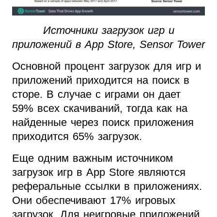
Источники загрузок игр и
приложений в App Store, Sensor Tower
Основной процент загрузок для игр и
приложений приходится на поиск в
сторе. В случае с играми он дает
59% всех скачиваний, тогда как на
найденные через поиск приложения
приходится 65% загрузок.
Еще одним важным источником
загрузок игр в App Store являются
реферальные ссылки в приложениях.
Они обеспечивают 17% игровых
загрузок. Для неигровые приложений