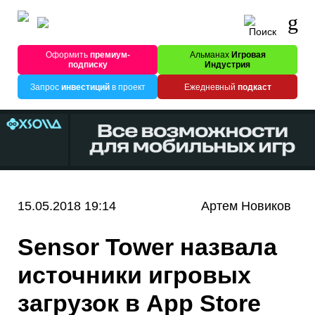
Оформить
премиум-
Альманах
Игровая
подписку
Индустрия
Запрос
инвестиций
в проект
Ежедневный
подкаст
15.05.2018 19:14
Артем Новиков
Sensor Tower назвала
источники игровых
загрузок в App Store