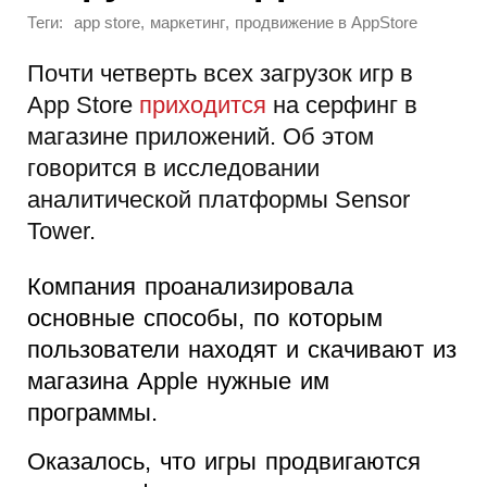
Теги:
,
,
app store
маркетинг
продвижение в AppStore
Почти четверть всех загрузок игр в
App Store
приходится
на серфинг в
магазине приложений. Об этом
говорится в исследовании
аналитической платформы Sensor
Tower.
Компания проанализировала
основные способы, по которым
пользователи находят и скачивают из
магазина Apple нужные им
программы.
Оказалось, что игры продвигаются