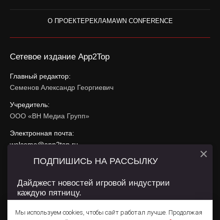
О ПРОЕКТЕ
РЕКЛАМА
WN CONFERENCE
Сетевое издание App2Top
Главный редактор:
Семенов Александр Георгиевич
Учредитель:
ООО «ВН Медиа Групп»
Электронная почта:
welcome@app2top.ru
×
ПОДПИШИСЬ НА РАССЫЛКУ
При использовании материалов активная ссылка на
app2top.ru
обязательна.
Дайджест новостей игровой индустрии
каждую пятницу.
Сайт использует IP адреса, cookie, данные геолокации
Пользователей сайта и сервис «Яндекс Метрика». Условия
Мы используем cookies, чтобы сайт работал лучше. Продолжая
использования содержатся в
Политике конфиденциальности
и