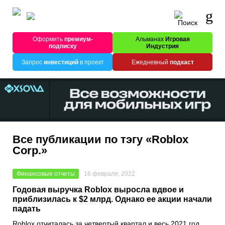
Оформить
премиум-
Альманах
Игровая
подписку
Индустрия
Запрос
инвестиций
в проект
Ежедневный
подкаст
Все публикации по тэгу «Roblox
Corp.»
Финансовые отчеты
16 февраля, 2022
Годовая выручка Roblox выросла вдвое и
приблизилась к $2 млрд. Однако ее акции начали
падать
Roblox
отчиталась за четвертый квартал и весь 2021 год.