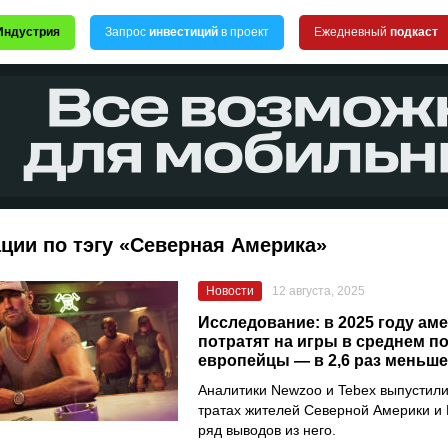
Индустрия
Запрос
инвестиций
в проект
Ежедневный
подкаст
ции по тэгу «Северная Америка»
Новости
12 августа, 2025
Исследование: в 2025 году ам
потратят на игры в среднем по
европейцы — в 2,6 раз меньше
Аналитики Newzoo и Tebex выпустили
тратах жителей Северной Америки и
ряд выводов из него.