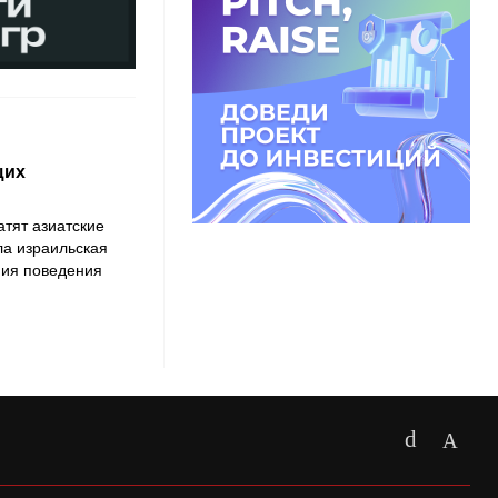
щих
атят азиатские
ла израильская
ия поведения