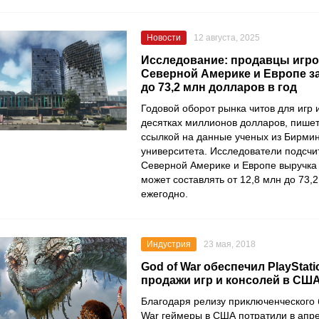
Новости
12 августа, 2025
Исследование: продавцы игро
Северной Америке и Европе 
до 73,2 млн долларов в год
Годовой оборот рынка читов для игр 
десятках миллионов долларов, пишет
ссылкой на данные ученых из Бирми
университета. Исследователи подсчит
Северной Америке и Европе выручка 
может составлять от 12,8 млн до 73,
ежегодно.
Индустрия
23 мая, 2018
God of War обеспечил PlayStat
продажи игр и консолей в США
Благодаря релизу приключенческого 
War геймеры в США потратили в апре