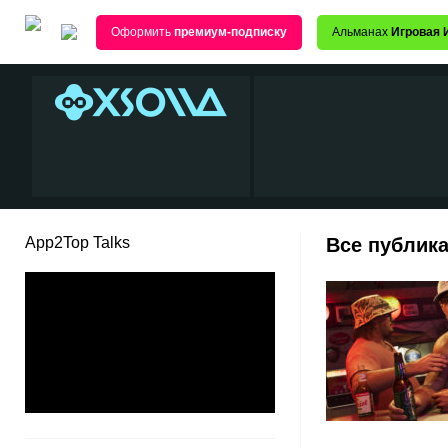
Оформить
премиум-подписку
Альманах
Игровая 
App2Top Talks
Все публика