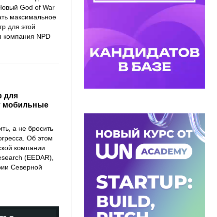
Новый God of War
ать максимальное
гр для этой
я компания NPD
р для
т мобильные
ть, а не бросить
огресса. Об этом
ской компании
Research (EEDAR),
рии Северной