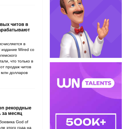
вых читов в
зарабатывают
исчисляется в
 издание Wired со
нгемского
али, что только в
от продаж читов
2 млн долларов
ion рекордные
 за месяц
боевика God of
ле этого года на