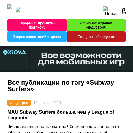
Оформить
премиум-
Альманах
Игровая
подписку
Индустрия
Запрос
инвестиций
в проект
Ежедневный
подкаст
Все публикации по тэгу «Subway
Surfers»
Индустрия
13 января, 2015
MAU Subway Surfers больше, чем у League of
Legends
Число активных пользователей бесконечного раннера от
Kiloo в два с небольшим раза больше, чем у самой