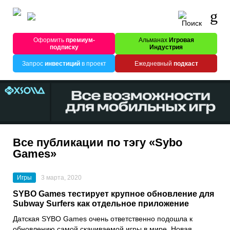
Оформить
премиум-
Альманах
Игровая
подписку
Индустрия
Запрос
инвестиций
в проект
Ежедневный
подкаст
Все публикации по тэгу «Sybo
Games»
Игры
3 марта, 2020
SYBO Games тестирует крупное обновление для
Subway Surfers как отдельное приложение
Датская
SYBO Games
очень ответственно подошла к
обновлению самой скачиваемой игры в мире. Новая