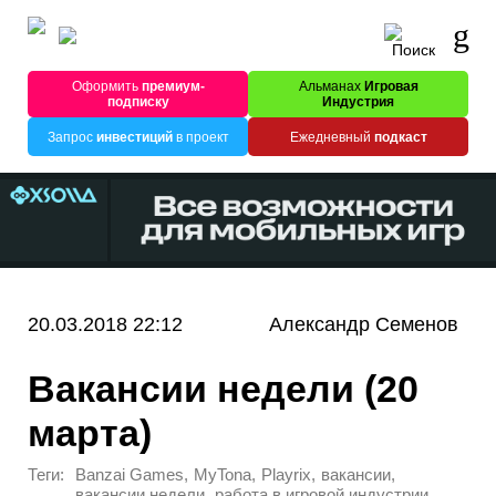
Оформить
премиум-
Альманах
Игровая
подписку
Индустрия
Запрос
инвестиций
в проект
Ежедневный
подкаст
20.03.2018 22:12
Александр Семенов
Вакансии недели (20
марта)
Теги:
,
,
,
,
Banzai Games
MyTona
Playrix
вакансии
,
вакансии недели
работа в игровой индустрии