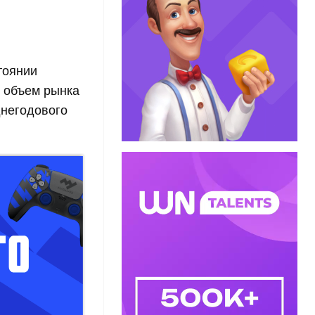
тоянии
, объем рынка
днегодового