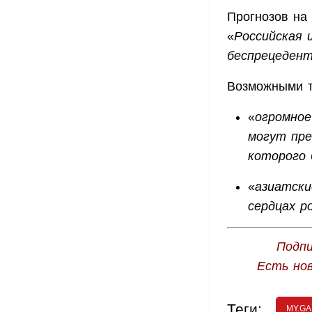
Прогнозов на 
«
Российская 
беспрецедент
Возможными т
«
огромное
могут пре
которого 
«
азиатски
сердцах р
Подпи
Есть но
Теги:
MY.G