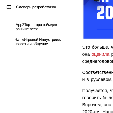
Словарь разработчика
App2Top — про геймдев
раньше всех
Чат «Игровой Индустрии»:
новости и общение
Это больше, 
она
оценила
р
среднегодовом
Соответственн
и в рублевом
Получается, ч
говорить было
Впрочем, оно
2020-ом. Напо