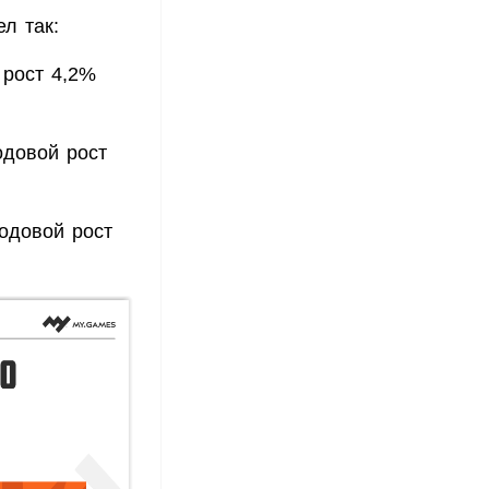
л так:
 рост 4,2%
одовой рост
одовой рост