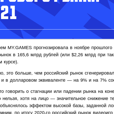
чем MY.GAMES прогнозировала в ноябре прошлого 
ынок в 165,6 млрд рублей (или $2,26 млрд при та
 курсе).
о, это больше, чем российский рынок сгенерировал
, и в долларовом эквиваленте — на 9% и на 7% соо
то говорить о стагнации или падении рынка на кон
 нельзя, хотя на лицо — значительное снижение т
 объяснялось эффектом высокой базы, заданной ло
мним, по итогу 2020-го российский рынок видеоигр