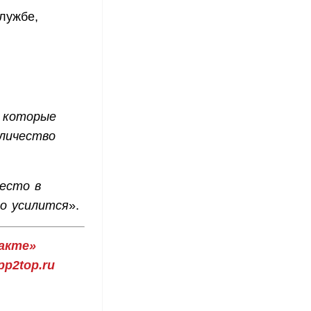
лужбе,
, которые
личество
место в
ко усилится
».
акте»
p2top.ru