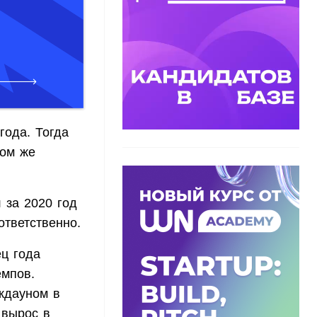
года. Тогда
ком же
 за 2020 год
тветственно.
ец года
емпов.
кдауном в
 вырос в