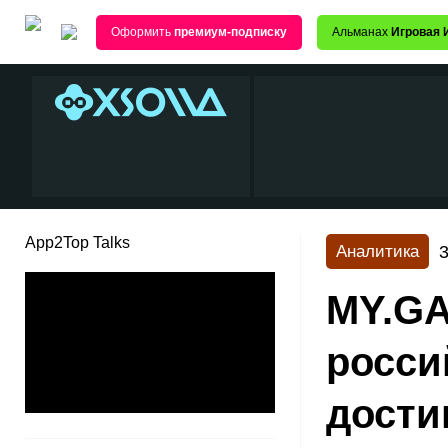
Оформить
премиум-подписку
Альманах
Игровая 
App2Top Talks
3
Аналитика
MY.GA
росси
дости