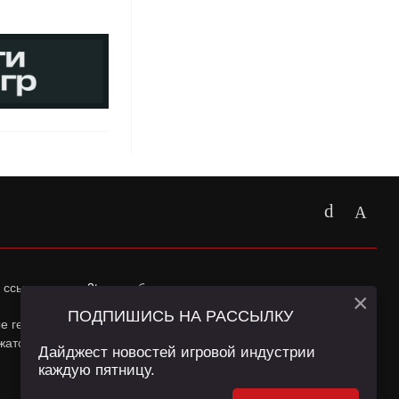
 ссылка на
app2top.ru
обязательна.
×
ПОДПИШИСЬ НА РАССЫЛКУ
ные геолокации Пользователей сайта и сервис «Яндекс
жатся в
Политике конфиденциальности
и
Пользовательском
Дайджест новостей игровой индустрии
каждую пятницу.