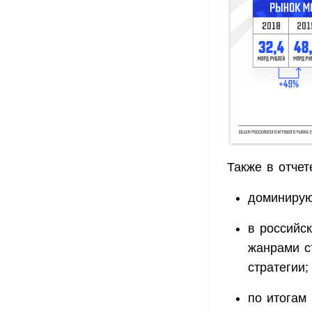
Также в отче
доминирую
в российс
жанрами с
стратегии;
по итогам