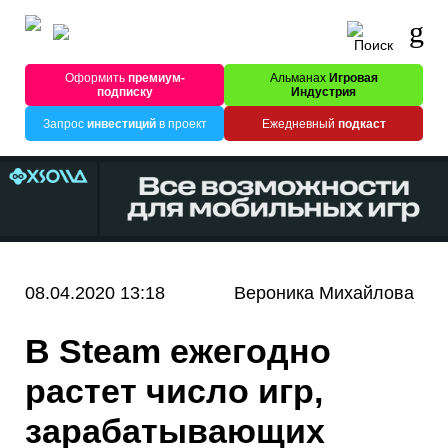
Оформить
премиум-
Альманах
Игровая
подписку
Индустрия
Запрос
инвестиций
в проект
Ежедневный
подкаст
08.04.2020 13:18
Вероника Михайлова
В Steam ежегодно
растет число игр,
зарабатывающих