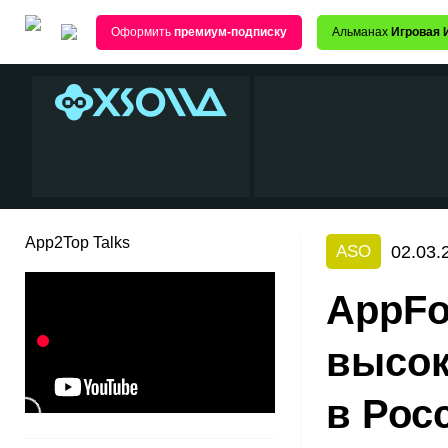
Оформить
премиум-подписку
Альманах
Игровая 
App2Top Talks
02.03.
ASO
AppFo
высок
в Росс