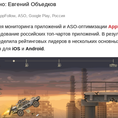
но:
Евгений Объедков
,
,
,
ppFollow
ASO
Google Play
Россия
я мониторинга приложений и ASO-оптимизации
App
дование российских топ-чартов приложений. В резу
делила рейтинговых лидеров в нескольких основны
р для
iOS
и
Android
.