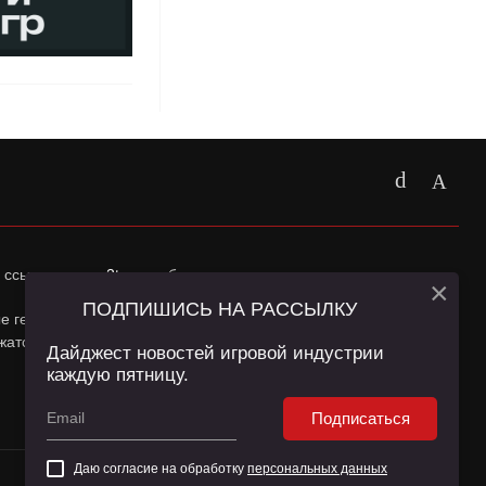
 ссылка на
app2top.ru
обязательна.
×
ПОДПИШИСЬ НА РАССЫЛКУ
ные геолокации Пользователей сайта и сервис «Яндекс
жатся в
Политике конфиденциальности
и
Пользовательском
Дайджест новостей игровой индустрии
каждую пятницу.
Подписаться
Даю согласие на обработку
персональных данных
16+