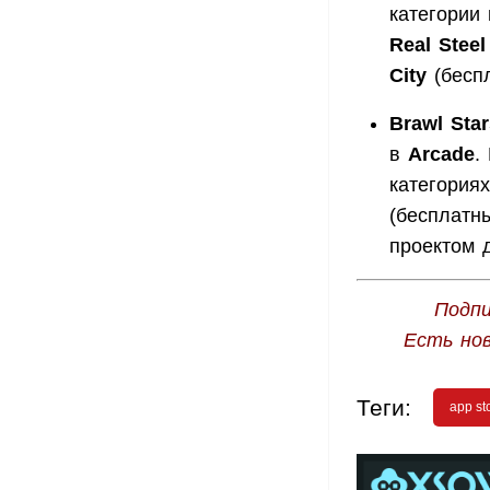
категории
Real Steel
City
(бесп
Brawl Star
в
Arcade
.
категория
(бесплатн
проектом д
Подпи
Есть но
Теги:
app st