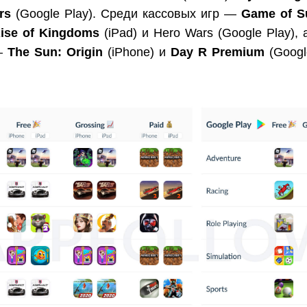
ars
(Google Play). Среди кассовых игр —
Game of S
ise of Kingdoms
(iPad) и Hero Wars (Google Play), 
—
The Sun: Origin
(iPhone) и
Day R Premium
(Googl