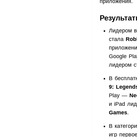
приложения.
Результа
Лидером в
стала
Rob
приложени
Google Pla
лидером 
В бесплат
9: Legend
Play —
Ne
и iPad ли
Games
.
В категор
игр перво