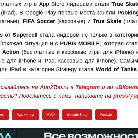
 платных игр в App Store лидерами стали
True Skat
(iPad). В Google Play первые места заняли
Pooking
латные),
FIFA Soccer
(кассовые) и
True Skate
(плат
s
от
Supercell
стала лидером не только в категор
 Похожая ситуация и с
PUBG MOBILE
, которая ста
х
Action
(бесплатные и кассовые игры для iPhone)
ые для iPhone и iPad, кассовые для iPhone). Самы
ля iPad в категории Strategy стала
World of Tanks 
сывайтесь на App2Top.ru в
Telegram
и во
«ВКонт
вость? Поделитесь с нами, напишите на
press@ap
ore
AppFollow
ASO
Google Play
Россия