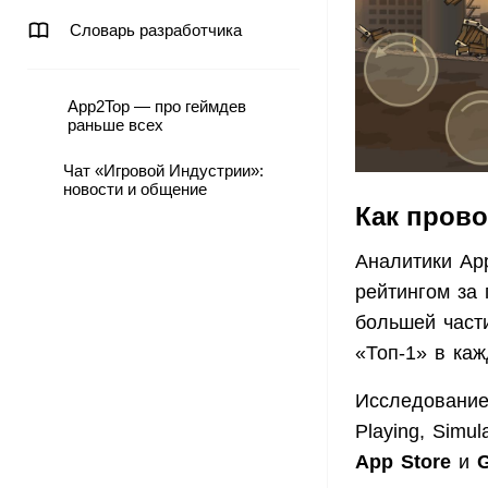
Словарь разработчика
App2Top — про геймдев
раньше всех
Чат «Игровой Индустрии»:
новости и общение
Как пров
Аналитики Ap
рейтингом за
большей част
«Топ-1» в каж
Исследование 
Playing, Simul
App Store
и
G