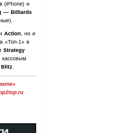
e
(iPhone) и
 — Billiards
ные).
ии
Action
, но и
ла «Топ-1» в
 и
Strategy
м кассовым
Blitz
.
акте»
p2top.ru