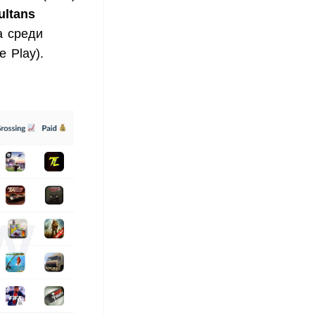
ultans
а среди
e Play).