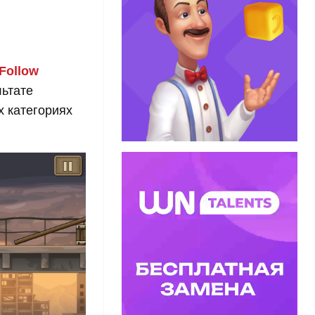
Follow
льтате
х категориях