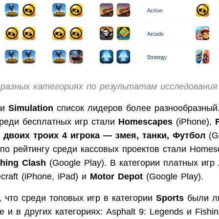
 разных категориях по результатам исследования
ии
Simulation
список лидеров более разнообразный
среди бесплатных игр стали
Homescapes
(iPhone),
 двоих троих 4 игрока — змея, танки, Футбол
(Go
по рейтингу среди кассовых проектов стали Homesc
shing Clash
(Google Play). В категории платных игр
craft (iPhone, iPad) и
Motor Depot
(Google Play).
, что среди топовых игр в категории
Sports
были л
 и в других категориях: Asphalt 9: Legends и Fishin