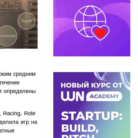
оким средним
течение
ли определены
 Racing, Role
азделила игр на
латные