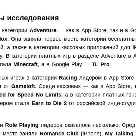
ты исследования
 категории
Adventure
— как в App Store, так и в G
lox
. Она заняла первое место категории бесплатны
й, а также в категории кассовых приложений для
i
y. В категории платных игр в разделе Adventure в 
стала
Minecraft
, а в Google Play —
TL Pro
.
ных играх в категории
Racing
лидером в App Store
s
от
Gameloft
. Среди кассовых — как в App Store, 
ed for Speed No Limits
, а в категории платных го
дером стала
Earn to Die 2
от российской инди-студ
ии
Role Playing
лидеров оказалось несколько. Сред
е место заняли
Romance Club
(iPhone),
My Talking