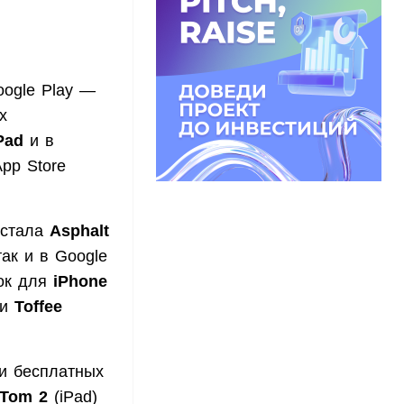
oogle Play —
х
Pad
и в
App Store
 стала
Asphalt
так и в Google
нок для
iPhone
ии
Toffee
и бесплатных
 Tom 2
(iPad)