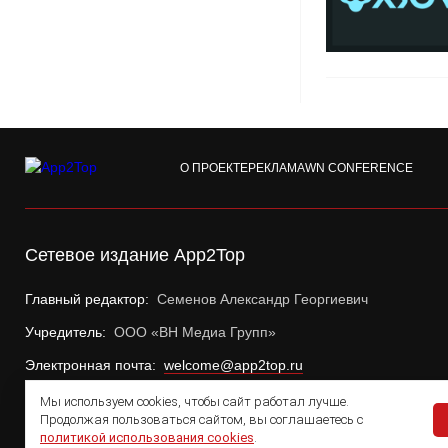
О ПРОЕКТЕ
РЕКЛАМА
WN CONFERENCE
Сетевое издание App2Top
Главный редактор:
Семенов Александр Георгиевич
Учредитель:
ООО «ВН Медиа Групп»
Электронная почта:
welcome@app2top.ru
Мы используем cookies, чтобы сайт работал лучше.
Продолжая пользоваться сайтом, вы соглашаетесь с
политикой использования cookies
.
© 2011 — 2026 App2Top