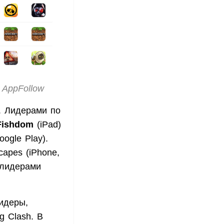
 AppFollow
. Лидерами по
Fishdom
(iPad)
ogle Play).
apes (iPhone,
 лидерами
идеры,
g Clash. В