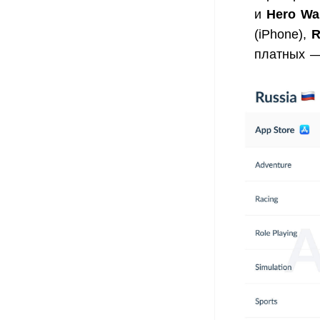
и
Hero W
(iPhone),
R
платных 