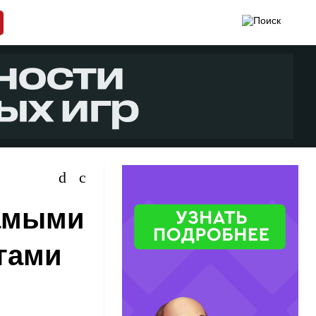
самыми
гами