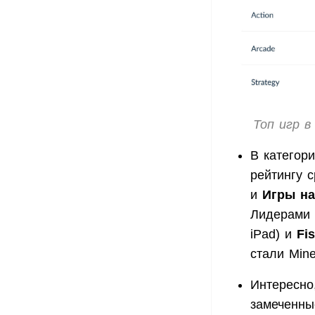
Топ игр в
В категор
рейтингу 
и
Игры на
Лидерами 
iPad) и
Fi
стали Mine
Интересно
замеченные