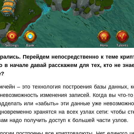
рались. Перейдем непосредственно к теме крип
о в начале давай расскажем для тех, кто не знае
е?
кчейн – это технология построения базы данных, к
невозможность изменения записей. Когда вы что-то
одделать или «забыть» эти данные уже невозможно
новременно хранятся на всех узлах сети: чтобы ст
вам надо получить доступ к большей части узлов.
логии построены все криптовалюты. Нет единого ц