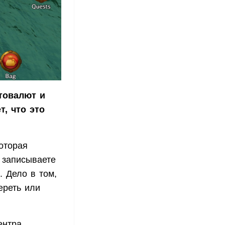
товалют и
т, что это
оторая
 записываете
. Дело в том,
ереть или
ентра,