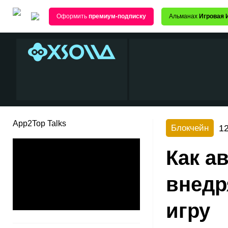
Оформить
премиум-подписку
Альманах
Игровая 
App2Top Talks
12
Блокчейн
Как а
внедр
игру