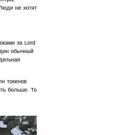
 Люди не хотят
оками за Lord
 один обычный
тдельная
лн токенов
ить больше. То