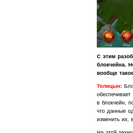
С этим разоб
блокчейна. Н
вообще тако
Телицын:
Бло
обеспечивает 
в блокчейн, п
что данные од
изменить их, 
На этой техно