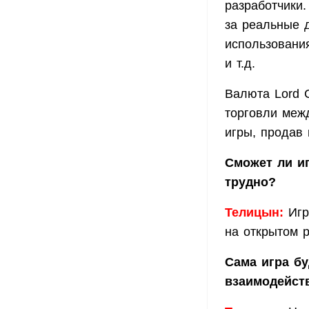
разработчики.
за реальные 
использования
и т.д.
Валюта Lord 
торговли межд
игры, продав 
Сможет ли иг
трудно?
Телицын:
Игр
на открытом р
Сама игра бу
взаимодейст