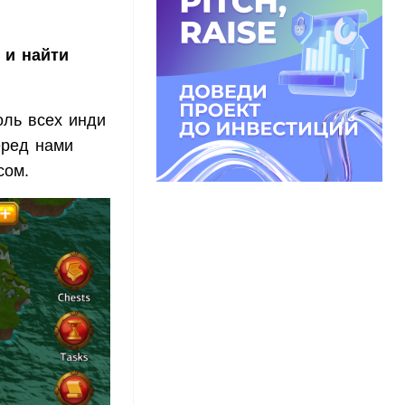
 и найти
оль всех инди
еред нами
сом.