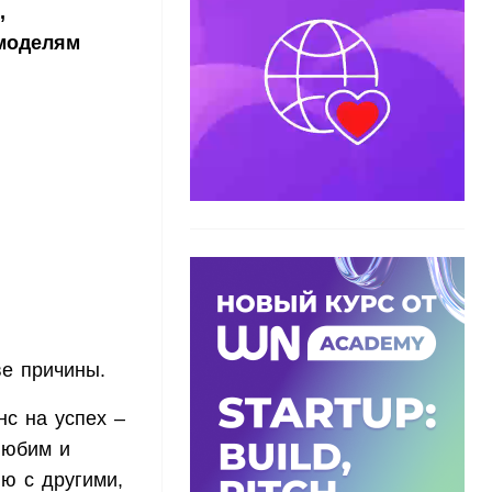
,
 моделям
е причины.
с на успех –
любим и
ю с другими,