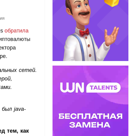
ия
es
обратила
риптовалюты
ектора
ре.
альных сетей.
ерой,
ами.
был java-
д тем, как