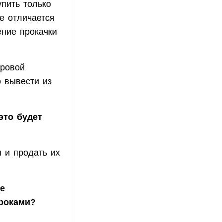
упить только
е отличается
ение прокачки
гровой
о вывести из
это будет
 и продать их
се
роками?