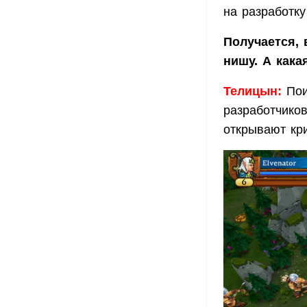
на разработк
Получается, 
нишу. А кака
Телицын:
Пои
разработчиков
открывают кр