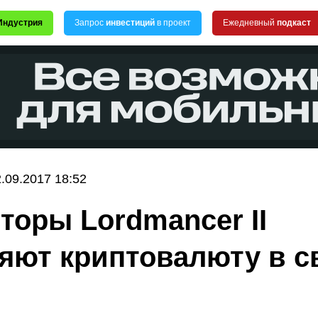
Индустрия
Запрос
инвестиций
в проект
Ежедневный
подкаст
.09.2017 18:52
вторы Lordmancer II
яют криптовалюту в 