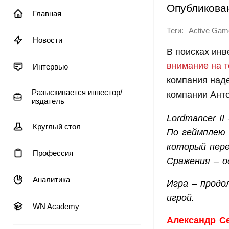
Опубликова
Главная
Теги:
Active Gam
Новости
В поисках инв
внимание на 
Интервью
компания наде
Разыскивается инвестор/
компании Анто
издатель
Lordmancer I
Круглый стол
По геймплею и
который пере
Профессия
Сражения – од
Аналитика
Игра – продо
игрой.
WN Academy
Александр С