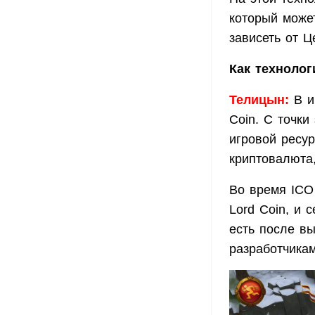
который может
зависеть от 
Как технолог
Телицын:
В и
Coin. С точки
игровой ресур
криптовалюта,
Во время ICO
Lord Coin, и 
есть после вы
разработчика