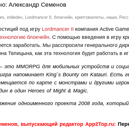
но:
Александр Семенов
,
,
,
,
,
,
es
indiedev
Lordmancer II
блокчейн
криптовалюты
наши
Росс
естиций под игру
Lordmancer II
компания Active Gam
технологию блокчейн
. С помощью введения в игру к
ется заработать. Мы расспросили генерального дир
на Телицына, как эта технология будет работать в иг
I – это MMORPG для мобильных устройств и соци
гра напоминает King`s Bounty от Katauri. Есть г
мещается по карте с монстрами и другими игрок
ин в один Heroes of Might & Magic.
лжение одноименного проекта 2008 года, который 
еменов, выпускающий редактор App2Top.ru:
Пере