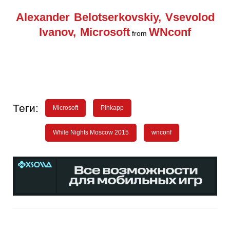
Alexander Belotserkovskiy, Vsevolod
Ivanov, Microsoft
WNconf
from
Теги:
Microsoft
Pinkapp
White Nights Moscow 2015
wnconf