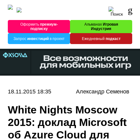
Оформить
премиум-
Альманах
Игровая
подписку
Индустрия
Запрос
инвестиций
в проект
Ежедневный
подкаст
18.11.2015 18:35
Александр Семенов
White Nights Moscow
2015: доклад Microsoft
об Azure Cloud для