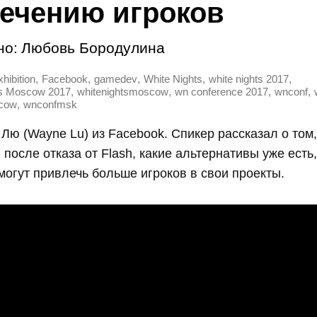
ечению игроков
но:
Любовь Бородулина
,
,
,
,
,
hibition
Facebook
gamedev
White Nights
white nights 2017
,
,
,
,
ts Moscow 2017
whitenightsmoscow
wn conference 2017
wnconf
,
cow
wnconfmsk
Лю (Wayne Lu) из Facebook. Спикер рассказал о том,
после отказа от Flash, какие альтернативы уже есть,
могут привлечь больше игроков в свои проекты.