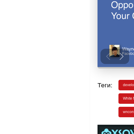
Теги:
develo
White 
wncon