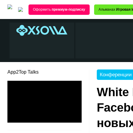
Оформить
премиум-подписку
Альманах
Игровая 
App2Top Talks
Конференции
White
Faceb
новых