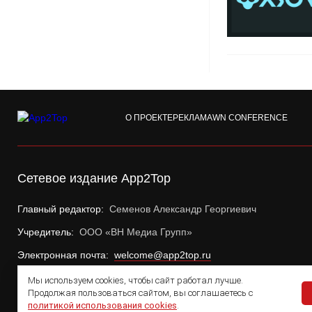
О ПРОЕКТЕ
РЕКЛАМА
WN CONFERENCE
Сетевое издание App2Top
Главный редактор:
Семенов Александр Георгиевич
Учредитель:
ООО «ВН Медиа Групп»
Электронная почта:
welcome@app2top.ru
Мы используем cookies, чтобы сайт работал лучше.
Продолжая пользоваться сайтом, вы соглашаетесь с
политикой использования cookies
.
© 2011 — 2026 App2Top