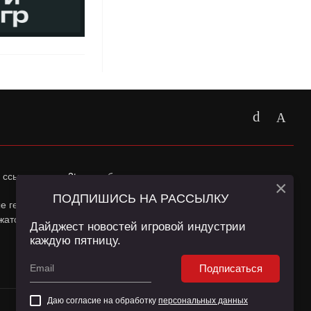
 ссылка на
app2top.ru
обязательна.
×
ПОДПИШИСЬ НА РАССЫЛКУ
ные геолокации Пользователей сайта и сервис «Яндекс
жатся в
Политике конфиденциальности
и
Пользовательском
Дайджест новостей игровой индустрии
каждую пятницу.
Подписаться
Даю согласие на обработку
персональных данных
16+