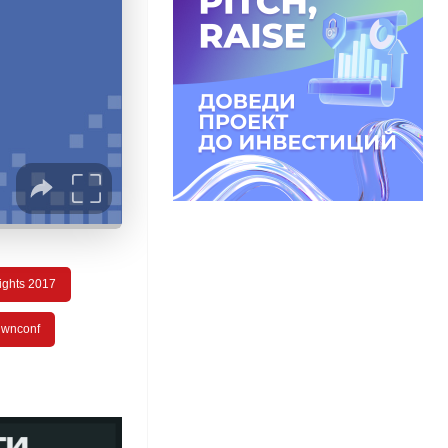
ights 2017
wnconf