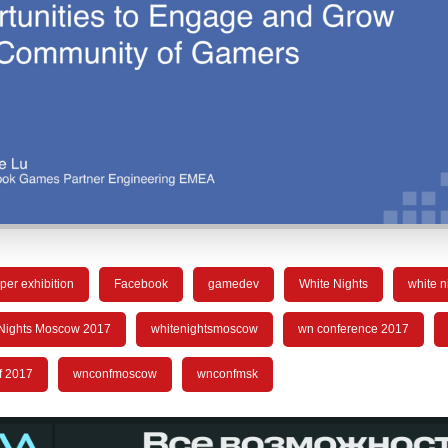
per exhibition
Facebook
gamedev
White Nights
white n
Nights Moscow 2017
whitenightsmoscow
wn conference 2017
f 2017
wnconfmoscow
wnconfmsk