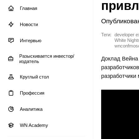
привл
Главная
Опубликова
Новости
Теги:
developer ex
Интервью
White Nigh
wnconfmos
Разыскивается инвестор/
Доклад Вейна 
издатель
разработчиков 
разработчики 
Круглый стол
Профессия
Аналитика
WN Academy