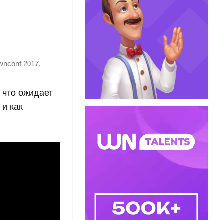
,
wnconf 2017
 что ожидает
 и как