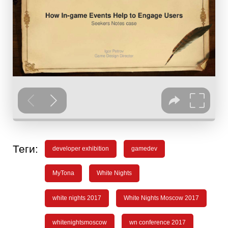
Теги:
developer exhibition
gamedev
MyTona
White Nights
white nights 2017
White Nights Moscow 2017
whitenightsmoscow
wn conference 2017