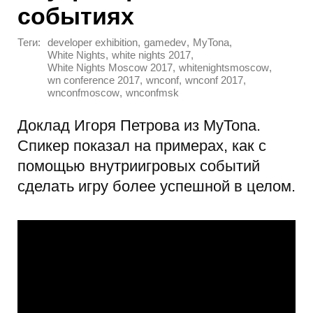
событиях
Теги:
,
,
,
developer exhibition
gamedev
MyTona
,
,
White Nights
white nights 2017
,
,
White Nights Moscow 2017
whitenightsmoscow
,
,
,
wn conference 2017
wnconf
wnconf 2017
,
wnconfmoscow
wnconfmsk
Доклад Игоря Петрова из MyTona.
Спикер показал на примерах, как с
помощью внутриигровых событий
сделать игру более успешной в целом.