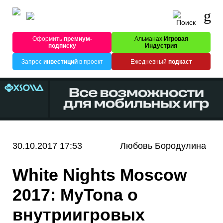
Оформить
премиум-
Альманах
Игровая
подписку
Индустрия
Запрос
инвестиций
в проект
Ежедневный
подкаст
30.10.2017 17:53
Любовь Бородулина
White Nights Moscow
2017: MyTona о
внутриигровых