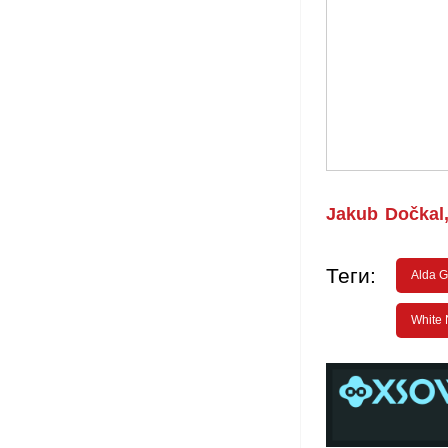
Jakub Dočkal
Теги:
Alda 
White 