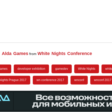
, Alda Games
White Nights Conference
from
Games
developer exhibition
gamedev
White Nights
whit
Nights Prague 2017
wn conference 2017
wnconf
wnconf 2017