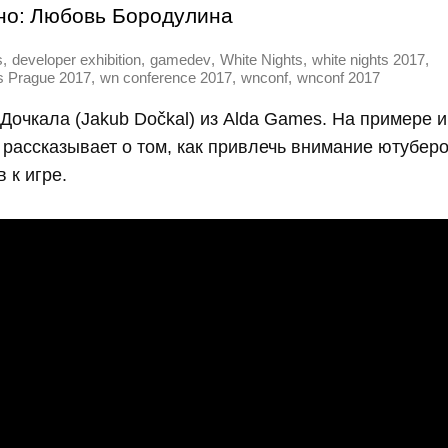
но:
Любовь Бородулина
,
,
,
,
,
s
developer exhibition
gamedev
White Nights
white nights 2017
,
,
,
s Prague 2017
wn conference 2017
wnconf
wnconf 2017
Дочкала (Jakub Dočkal) из Alda Games. На примере иг
рассказывает о том, как привлечь внимание ютуберо
 к игре.