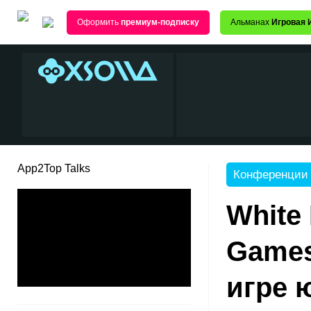
Оформить
премиум-подписку
Альманах
Игровая 
App2Top Talks
Конференции
White 
Games
игре 