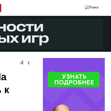
da
 к