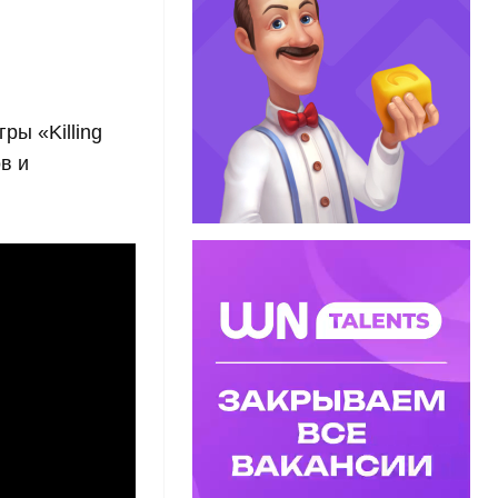
ры «Killing
в и