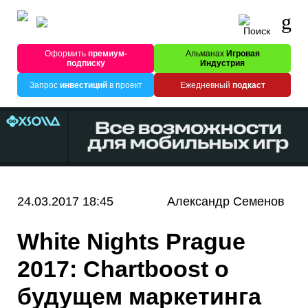
Оформить
премиум-
Альманах
Игровая
подписку
Индустрия
Запрос
инвестиций
в проект
Ежедневный
подкаст
24.03.2017 18:45
Александр Семенов
White Nights Prague
2017: Chartboost о
будущем маркетинга