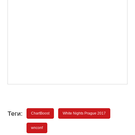
Теги:
ChartBoost
White Nights Prague 2017
wnconf