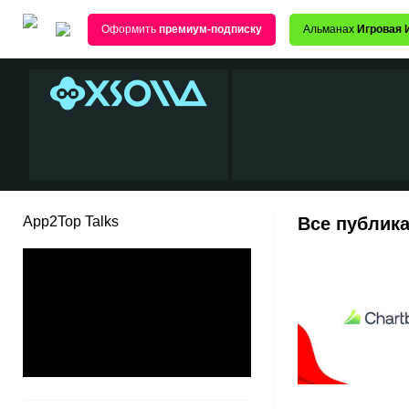
Оформить
премиум-подписку
Альманах
Игровая 
App2Top Talks
Все публика