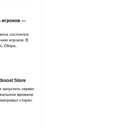
е игроков —
rence состоялся
нию игроков. В
, Glispa,
boost Store
 запустить сервис
 реальном времени
риигровых сторах.