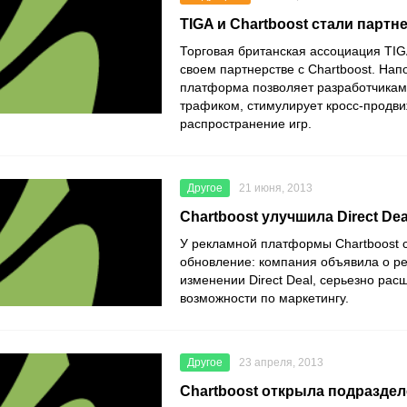
TIGA и Chartboost стали партн
Торговая британская ассоциация TIG
своем партнерстве с Chartboost. На
платформа позволяет разработчикам
трафиком, стимулирует кросс-продв
распространение игр.
Другое
21 июня, 2013
Chartboost улучшила Direct Dea
У рекламной платформы Chartboost 
обновление: компания объявила о 
изменении Direct Deal, серьезно р
возможности по маркетингу.
Другое
23 апреля, 2013
Chartboost открыла подраздел