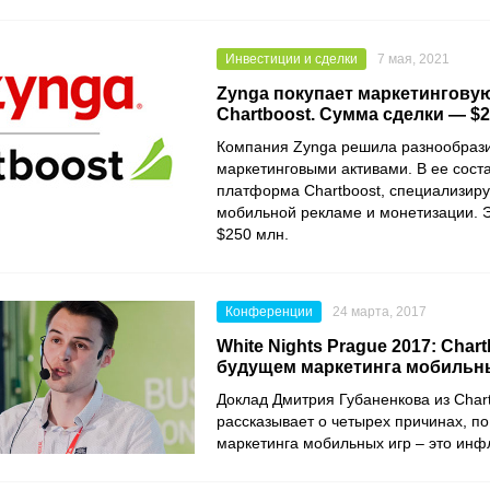
Инвестиции и сделки
7 мая, 2021
Zynga покупает маркетингову
Chartboost. Сумма сделки — $
Компания
Zynga
решила разнообрази
маркетинговыми активами. В ее сост
платформа
Chartboost
, специализир
мобильной рекламе и монетизации. 
$250 млн.
Конференции
24 марта, 2017
White Nights Prague 2017: Chart
будущем маркетинга мобильн
Доклад Дмитрия Губаненкова из Chart
рассказывает о четырех причинах, п
маркетинга мобильных игр – это ин