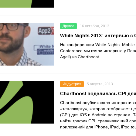
Другое
16 октября, 2013
White Nights 2013: интервью с 
На конференции White Nights: Mobil
Conference мы взяли интервью у Пеп
Agell) из Chartboost.
Индустрия
5 августа, 2013
Chartboost поделилась CPI для
Chartboost опубликовала интеракти
«теплокарту», которая отображает це
(CPI) для iOS и Android по странам.
найти график CPI, сравнивающий ср
приложений для iPhone, iPad, iPod tou