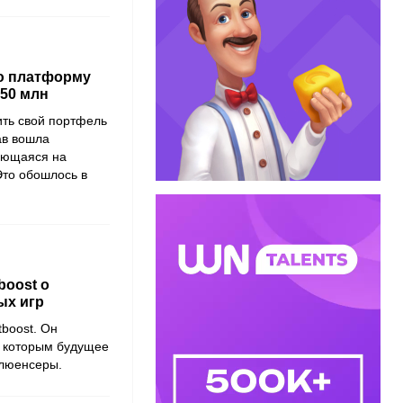
ю платформу
250 млн
ть свой портфель
ав вошла
ующаяся на
Это обошлось в
boost о
ых игр
boost. Он
о которым будущее
флюенсеры.