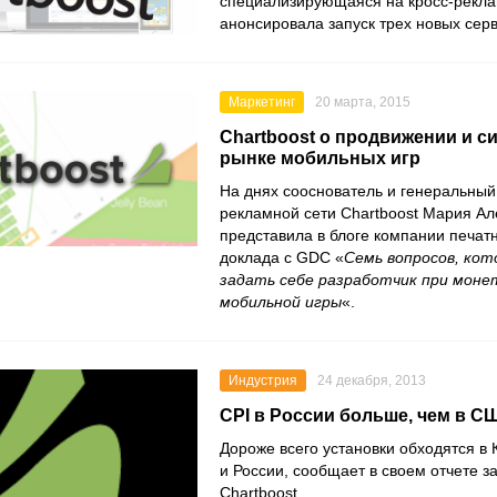
специализирующаяся на кросс-рекл
анонсировала запуск трех новых серв
Маркетинг
20 марта, 2015
Chartboost о продвижении и с
рынке мобильных игр
На днях сооснователь и генеральный
рекламной сети Chartboost Мария Але
представила в блоге компании печат
доклада с GDC «
Семь вопросов, ко
задать себе разработчик при моне
мобильной игры
«.
Индустрия
24 декабря, 2013
CPI в России больше, чем в С
Дороже всего установки обходятся в 
и России, сообщает в своем отчете з
Chartboost.