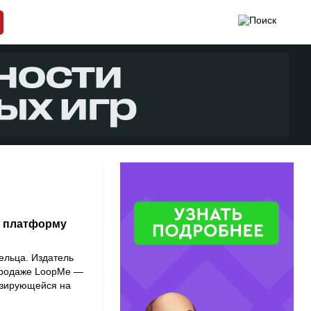
ю платформу
ельца. Издатель
продаже LoopMe —
изирующейся на