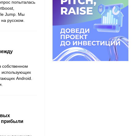
опрос попыталась
tboost,
dle Jump. Мы
 на русском.
 между
в собственном
, использующих
итающих Android.
и.
овых
и прибыли