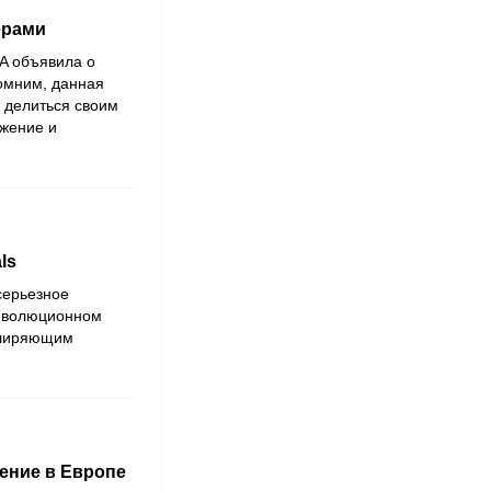
ерами
A объявила о
помним, данная
 делиться своим
ижение и
ls
серьезное
революционном
асширяющим
ение в Европе