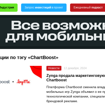
Индустрия
Запрос
инвестиций
в проект
Ежедневный
подкаст
ции по тэгу «ChartBoost»
Новости
12 декабря, 2024
Zynga продала маркетингову
Chartboost
Платформа Chartboost сменила влад
мобильных игр Zynga объявил о ее 
технологической компании, специал
брендовой рекламе.