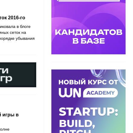
ок 2016-го
ковала в блоге
ных сеток на
 порядке убывания
й игры в
волне