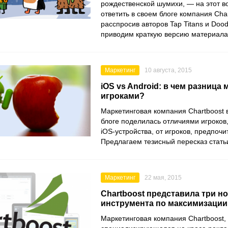
рождественской шумихи, — на этот в
ответить в своем блоге компания Char
расспросив авторов Tap Titans и Doo
приводим краткую версию материала
Маркетинг
10 августа, 2015
iOS vs Android: в чем разница
игроками?
Маркетинговая компания Chartboost 
блоге поделилась отличиями игроков
iOS-устройства, от игроков, предпоч
Предлагаем тезисный пересказ стать
Маркетинг
22 мая, 2015
Chartboost представила три н
инструмента по максимизаци
Маркетинговая компания Chartboost,