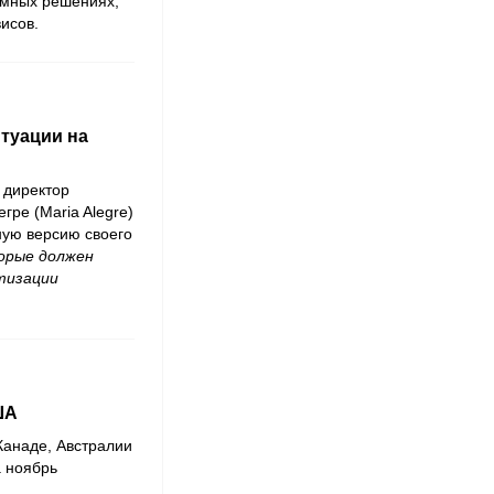
амных решениях,
исов.
итуации на
 директор
гре (Maria Alegre)
ную версию своeго
торые должен
тизации
ША
Канаде, Австралии
а ноябрь