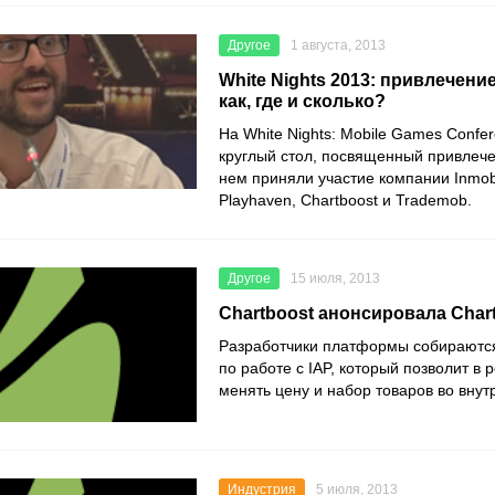
Другое
1 августа, 2013
White Nights 2013: привлечени
как, где и сколько?
На White Nights: Mobile Games Confe
круглый стол, посвященный привлече
нем приняли участие компании Inmobi
Playhaven, Chartboost и Trademob.
Другое
15 июля, 2013
Chartboost анонсировала Chart
Разработчики платформы собираются
по работе с IAP, который позволит в
менять цену и набор товаров во внут
Индустрия
5 июля, 2013