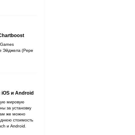
Chartboost
e Games
е Эйджела (Pepe
 iOS и Android
вную мировую
ны за установку
 Там же можно
еднюю стоимость
ch и Android.