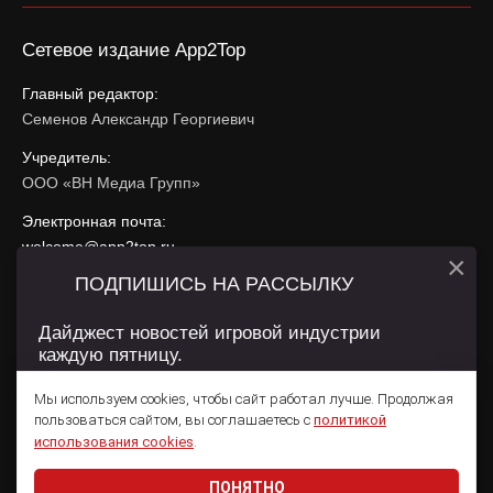
Сетевое издание App2Top
Главный редактор:
Семенов Александр Георгиевич
Учредитель:
ООО «ВН Медиа Групп»
Электронная почта:
welcome@app2top.ru
×
ПОДПИШИСЬ НА РАССЫЛКУ
При использовании материалов активная ссылка на
app2top.ru
обязательна.
Дайджест новостей игровой индустрии
каждую пятницу.
Сайт использует IP адреса, cookie, данные геолокации
Пользователей сайта и сервис «Яндекс Метрика». Условия
Мы используем cookies, чтобы сайт работал лучше. Продолжая
использования содержатся в
Политике конфиденциальности
и
пользоваться сайтом, вы соглашаетесь с
политикой
Пользовательском соглашении
.
Подписаться
использования cookies
.
ПОНЯТНО