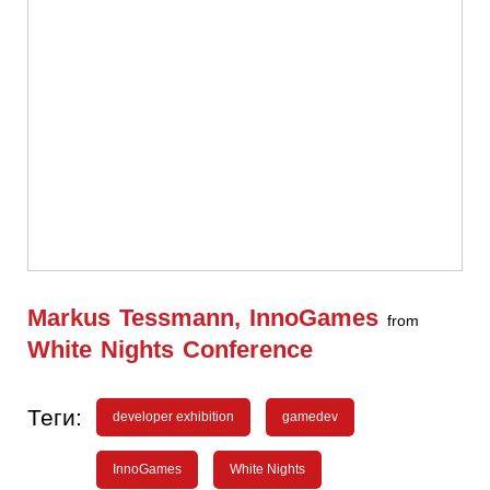
Markus Tessmann, InnoGames
from
White Nights Conference
Теги:
developer exhibition
gamedev
InnoGames
White Nights