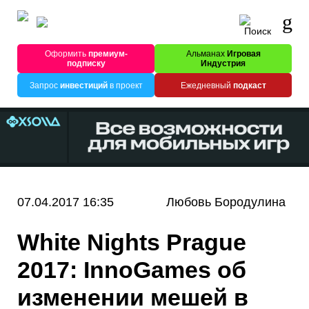
Оформить
премиум-
Альманах
Игровая
подписку
Индустрия
Запрос
инвестиций
в проект
Ежедневный
подкаст
07.04.2017 16:35
Любовь Бородулина
White Nights Prague
2017: InnoGames об
изменении мешей в