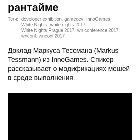
рантайме
Теги:
,
,
,
developer exhibition
gamedev
InnoGames
,
,
White Nights
white nights 2017
,
,
White Nights Prague 2017
wn conference 2017
,
wnconf
wnconf 2017
Доклад Маркуса Тессмана (Markus
Tessmann) из InnoGames. Спикер
рассказывает о модификациях мешей
в среде выполнения.