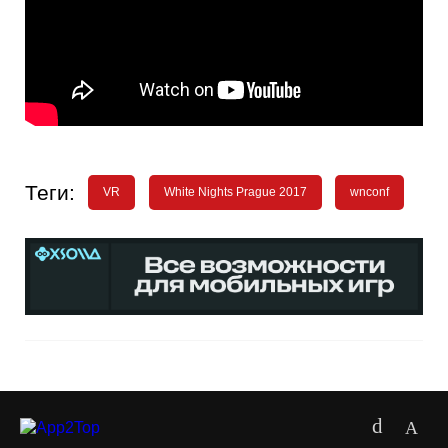
Теги:
VR
White Nights Prague 2017
wnconf