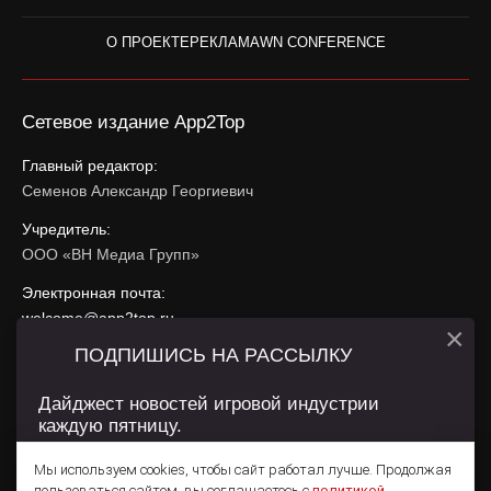
О ПРОЕКТЕ
РЕКЛАМА
WN CONFERENCE
Сетевое издание App2Top
Главный редактор:
Семенов Александр Георгиевич
Учредитель:
ООО «ВН Медиа Групп»
Электронная почта:
welcome@app2top.ru
×
ПОДПИШИСЬ НА РАССЫЛКУ
При использовании материалов активная ссылка на
app2top.ru
обязательна.
Дайджест новостей игровой индустрии
каждую пятницу.
Сайт использует IP адреса, cookie, данные геолокации
Пользователей сайта и сервис «Яндекс Метрика». Условия
Мы используем cookies, чтобы сайт работал лучше. Продолжая
использования содержатся в
Политике конфиденциальности
и
пользоваться сайтом, вы соглашаетесь с
политикой