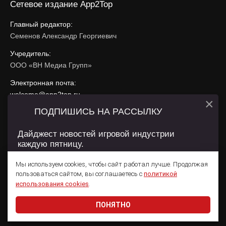
Сетевое издание App2Top
Главный редактор:
Семенов Александр Георгиевич
Учредитель:
ООО «ВН Медиа Групп»
Электронная почта:
welcome@app2top.ru
×
ПОДПИШИСЬ НА РАССЫЛКУ
При использовании материалов активная ссылка на
app2top.ru
обязательна.
Дайджест новостей игровой индустрии
каждую пятницу.
Сайт использует IP адреса, cookie, данные геолокации
Пользователей сайта и сервис «Яндекс Метрика». Условия
Мы используем cookies, чтобы сайт работал лучше. Продолжая
использования содержатся в
Политике конфиденциальности
и
пользоваться сайтом, вы соглашаетесь с
политикой
Пользовательском соглашении
.
Подписаться
использования cookies
.
ПОНЯТНО
Даю согласие на обработку
персональных данных
© 2011 — 2026 App2Top
16+