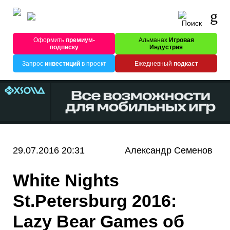
Оформить
премиум-
Альманах
Игровая
подписку
Индустрия
Запрос
инвестиций
в проект
Ежедневный
подкаст
29.07.2016 20:31
Александр Семенов
White Nights
St.Petersburg 2016:
Lazy Bear Games об