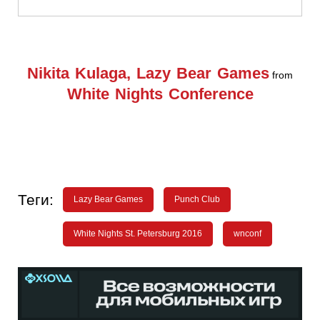
Nikita Kulaga, Lazy Bear Games
from
White Nights Conference
Теги:
Lazy Bear Games
Punch Club
White Nights St. Petersburg 2016
wnconf