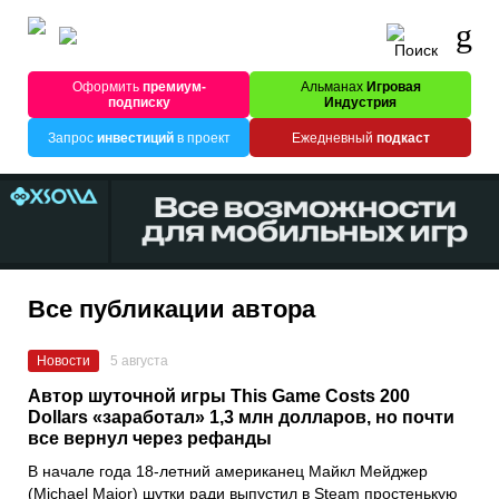
Оформить
премиум-
Альманах
Игровая
подписку
Индустрия
Запрос
инвестиций
в проект
Ежедневный
подкаст
Все публикации автора
Новости
5 августа
Автор шуточной игры This Game Costs 200
Dollars «заработал» 1,3 млн долларов, но почти
все вернул через рефанды
В начале года 18-летний американец Майкл Мейджер
(Michael Major) шутки ради выпустил в Steam простенькую