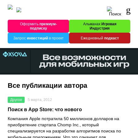
Оформить
премиум-
Альманах
Игровая
подписку
Индустрия
Запрос
инвестиций
в проект
Ежедневный
подкаст
Все публикации автора
Другое
5 марта, 2012
Поиск в App Store: что нового
Компания Apple потратила 50 миллионов долларов на
приобретение стартапа Chomp Inc., который
специализируется на разработке алгоритмов поиска по
мобильным приложениям. Что это означает для