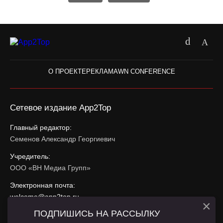
О ПРОЕКТЕ
РЕКЛАМА
WN CONFERENCE
Сетевое издание App2Top
Главный редактор:
Семенов Александр Георгиевич
Учредитель:
ООО «ВН Медиа Групп»
Электронная почта:
welcome@app2top.ru
×
ПОДПИШИСЬ НА РАССЫЛКУ
При использовании материалов активная ссылка на
app2top.ru