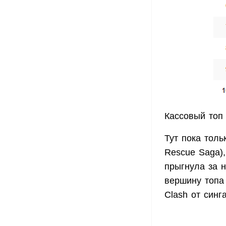
Кассовый топ
Тут пока толь
Rescue Saga),
прыгнула за н
вершину топа 
Clash от син