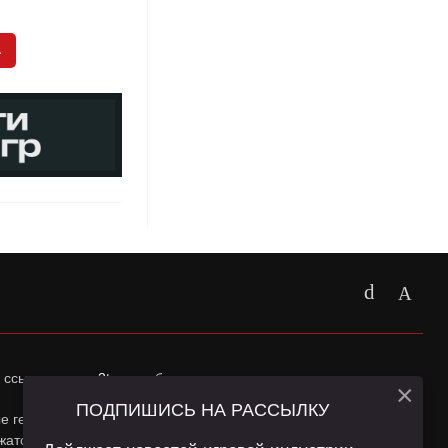
А
 ссылка на
app2top.ru
обязательна.
×
ПОДПИШИСЬ НА РАССЫЛКУ
ные геолокации Пользователей сайта и сервис «Яндекс
жатся в
Политике конфиденциальности
и
Пользовательском