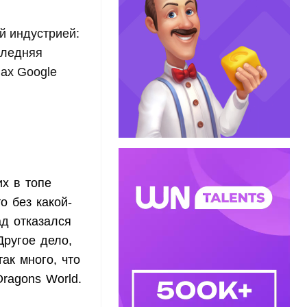
ой индустрией:
оследняя
ах Google
х в топе
о без какой-
ад отказался
Другое дело,
ак много, что
ragons World.