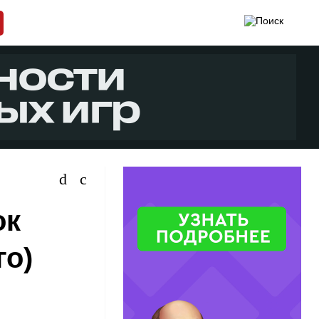
ок
го)