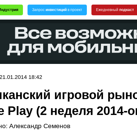
Индустрия
Запрос
инвестиций
в проект
Ежедневный
подкаст
21.01.2014 18:42
канский игровой рын
 Play (2 неделя 2014-о
но:
Александр Семенов