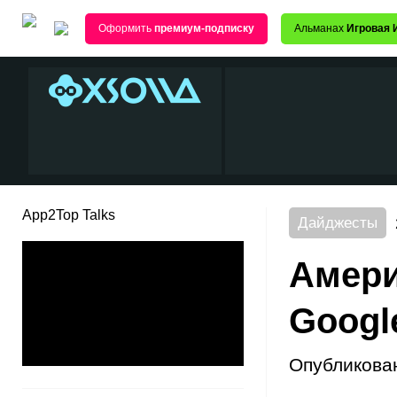
Оформить
премиум-подписку
Альманах
Игровая 
App2Top Talks
Дайджесты
Амери
Google
Опубликова