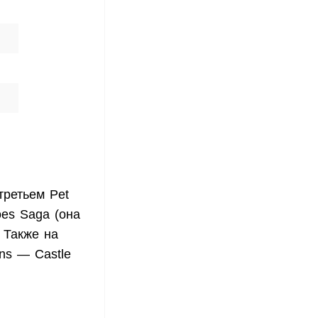
третьем Pet
oes Saga (она
 Также на
ns — Castle