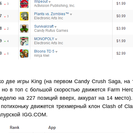
ко две игры King (на первом Candy Crush Saga, на 
 но в топ с большой скоростью движется Farm Her
еделю на 227 позиций вверх, аккурат на 14 место).
потихоньку движется трехмерный клон Clash of Cla
гапурской IGG.COM.