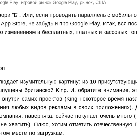
,
,
,
ogle Play
игровой рынок Google Play
рынок
США
овори "Б". Или, если проводить параллель с мобильн
App Store, не забудь и про Google Play. Итак, вся п
 изменениям в бесплатных, платных и кассовых топ
оп
людает изумительную картину: из 10 присутствующи
ыпущены британской King. И, обратите внимание, эт
внутри самих проектов (King некоторое время наз
ания любых видов рекламы в своих приложениях). 
омпания, наверняка, сейчас покупает очень много (т
не хватить). Плюс, хотим отметить отечественную D
том месте по загрузкам.