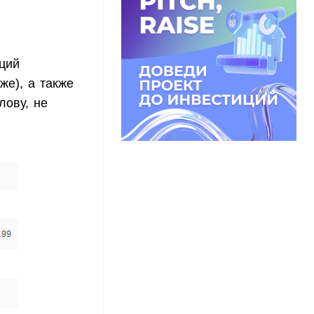
ций
е), а также
лову, не