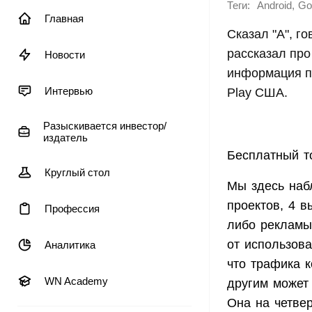
Теги:
,
Android
Go
Главная
Сказал "А", г
рассказал про 
Новости
информация по
Интервью
Play США.
Разыскивается инвестор/
издатель
Бесплатный т
Круглый стол
Мы здесь наб
проектов, 4 в
Профессия
либо рекламы 
от использов
Аналитика
что трафика к
WN Academy
другим может 
Она на четвер