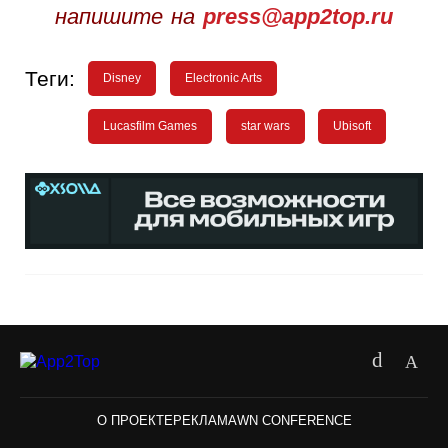
напишите на
press@app2top.ru
Теги:
Disney
Electronic Arts
Lucasfilm Games
star wars
Ubisoft
О ПРОЕКТЕ
РЕКЛАМА
WN CONFERENCE