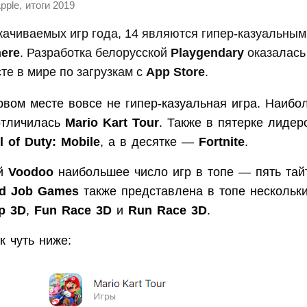
,
pple
итоги 2019
качиваемых игр года, 14 являются гипер-казуальным
ere
. Разработка белорусской
Playgendary
оказалась 
те в мире по загрузкам с
App Store
.
рвом месте вовсе не гипер-казуальная игра. Наиб
 отличилась
Mario Kart Tour
. Также в пятерке лидер
l of Duty: Mobile
, а в десятке —
Fortnite
.
ой
Voodoo
наибольшее число игр в топе — пять тай
d Job Games
также представлена в топе нескольк
p 3D
,
Fun Race 3D
и
Run Race 3D
.
к чуть ниже: