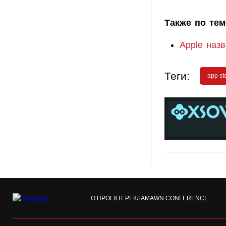
Также по тем
Apple наз
Теги:
app st
О ПРОЕКТЕ
РЕКЛАМА
WN CONFERENCE