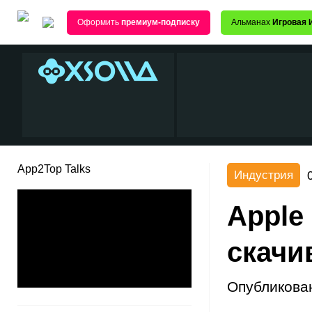
Оформить
премиум-подписку
Альманах
Игровая 
App2Top Talks
Индустрия
Apple
скачи
Опубликова