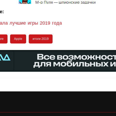
е:
вала лучшие игры 2019 года
ore
Apple
итоги 2019