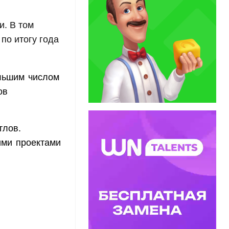
и. В том
по итогу года
ольшим числом
ов
тлов.
ими проектами