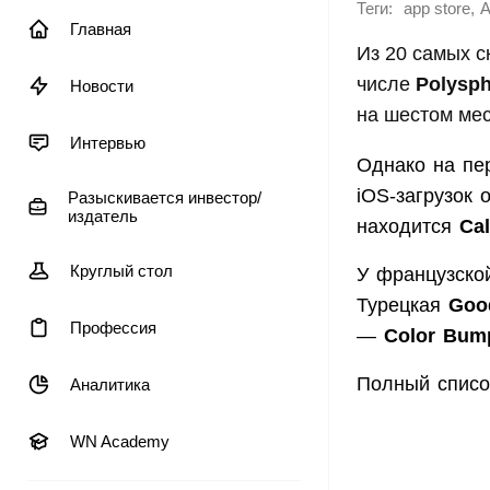
Теги:
,
app store
A
Главная
Из 20 самых с
числе
Polysph
Новости
на шестом мес
Интервью
Однако на пе
iOS-загрузок
Разыскивается инвестор/
издатель
находится
Cal
Круглый стол
У французск
Турецкая
Goo
Профессия
—
Color Bum
Полный списо
Аналитика
WN Academy