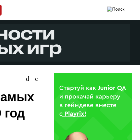
самых
 год