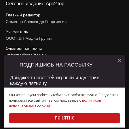
Сетевое издание App2Top
Главный редактор:
Семенов Александр Георгиевич
Учредитель:
ООО «ВН Медиа Групп»
Электронная почта:
welcome@app2top.ru
×
ПОДПИШИСЬ НА РАССЫЛКУ
При использовании материалов активная ссылка на
app2top.ru
обязательна.
Дайджест новостей игровой индустрии
каждую пятницу.
Сайт использует IP адреса, cookie, данные геолокации
Пользователей сайта и сервис «Яндекс Метрика». Условия
Мы используем cookies, чтобы сайт работал лучше. Продолжая
использования содержатся в
Политике конфиденциальности
и
пользоваться сайтом, вы соглашаетесь с
политикой
Пользовательском соглашении
.
Подписаться
использования cookies
.
ПОНЯТНО
Даю согласие на обработку
персональных данных
© 2011 — 2026 App2Top
16+