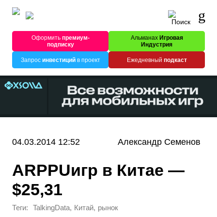
Оформить
премиум-
Альманах
Игровая
подписку
Индустрия
Запрос
инвестиций
в проект
Ежедневный
подкаст
04.03.2014 12:52
Александр Семенов
ARPPUигр в Китае —
$25,31
Теги:
,
,
TalkingData
Китай
рынок