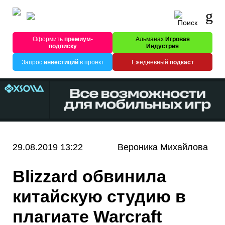
Оформить
премиум-
Альманах
Игровая
подписку
Индустрия
Запрос
инвестиций
в проект
Ежедневный
подкаст
29.08.2019 13:22
Вероника Михайлова
Blizzard обвинила
китайскую студию в
плагиате Warcraft