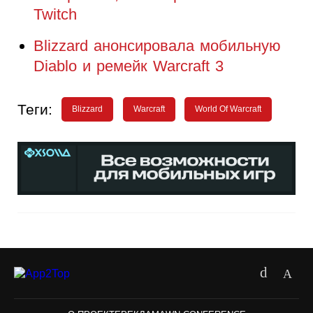
Twitch
Blizzard анонсировала мобильную
Diablo и ремейк Warcraft 3
Теги:
Blizzard
Warcraft
World Of Warcraft