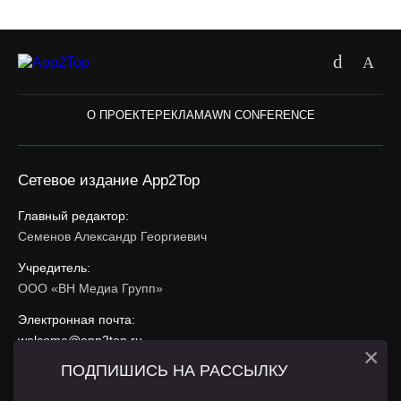
О ПРОЕКТЕ
РЕКЛАМА
WN CONFERENCE
Сетевое издание App2Top
Главный редактор:
Семенов Александр Георгиевич
Учредитель:
ООО «ВН Медиа Групп»
Электронная почта:
welcome@app2top.ru
×
ПОДПИШИСЬ НА РАССЫЛКУ
При использовании материалов активная ссылка на
app2top.ru
обязательна.