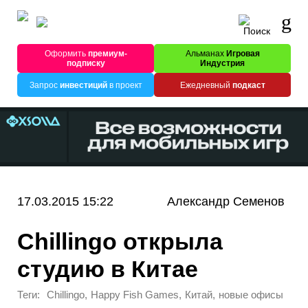
Оформить
премиум-
Альманах
Игровая
подписку
Индустрия
Запрос
инвестиций
в проект
Ежедневный
подкаст
17.03.2015 15:22
Александр Семенов
Chillingo открыла
студию в Китае
Теги:
,
,
,
Chillingo
Happy Fish Games
Китай
новые офисы