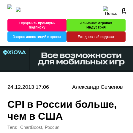
Оформить
премиум-
Альманах
Игровая
подписку
Индустрия
Запрос
инвестиций
в проект
Ежедневный
подкаст
24.12.2013 17:06
Александр Семенов
CPI в России больше,
чем в США
Теги:
,
ChartBoost
Россия