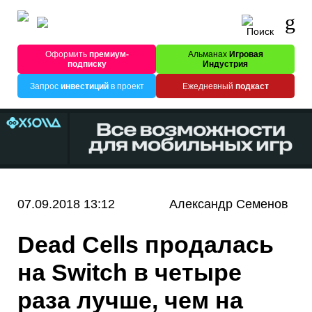
Оформить
премиум-
Альманах
Игровая
подписку
Индустрия
Запрос
инвестиций
в проект
Ежедневный
подкаст
07.09.2018 13:12
Александр Семенов
Dead Cells продалась
на Switch в четыре
раза лучше, чем на