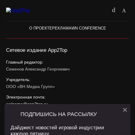
О ПРОЕКТЕ
РЕКЛАМА
WN CONFERENCE
Сетевое издание App2Top
Главный редактор:
Семенов Александр Георгиевич
Учредитель:
ООО «ВН Медиа Групп»
Электронная почта:
welcome@app2top.ru
×
ПОДПИШИСЬ НА РАССЫЛКУ
При использовании материалов активная ссылка на
app2top.ru
обязательна.
Дайджест новостей игровой индустрии
каждую пятницу.