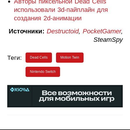
Авторы пиксельной Dead Cells
использовали 3d-пайплайн для
создания 2d-анимации
Источники:
Destructoid
,
PocketGamer
,
SteamSpy
Теги:
Dead Cells
Motion Twin
Nintendo Switch