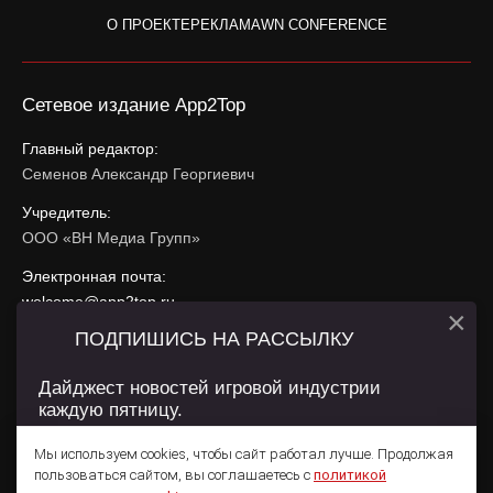
О ПРОЕКТЕ
РЕКЛАМА
WN CONFERENCE
Сетевое издание App2Top
Главный редактор:
Семенов Александр Георгиевич
Учредитель:
ООО «ВН Медиа Групп»
Электронная почта:
welcome@app2top.ru
×
ПОДПИШИСЬ НА РАССЫЛКУ
При использовании материалов активная ссылка на
app2top.ru
обязательна.
Дайджест новостей игровой индустрии
каждую пятницу.
Сайт использует IP адреса, cookie, данные геолокации
Пользователей сайта и сервис «Яндекс Метрика». Условия
Мы используем cookies, чтобы сайт работал лучше. Продолжая
использования содержатся в
Политике конфиденциальности
и
пользоваться сайтом, вы соглашаетесь с
политикой
Пользовательском соглашении
.