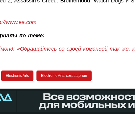
ed 2, Assassin’s Creed: Brotherhood, Watch Dogs и Spl
p://www.ea.com
риалы по теме:
монд: «Обращайтесь со своей командой так же, к
Electronic Arts
Electronic Arts. сокращения