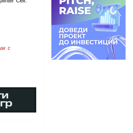
inter Cell:
ак с