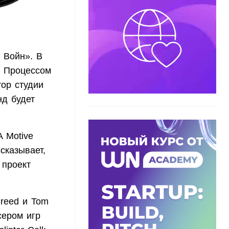
 Войн». В
. Процессом
ор студии
нд будет
 Motive
сказывает,
 проект
reed и Tom
юсером игр