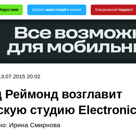
Индустрия
Запрос
инвестиций
в проект
Ежедневный
подкаст
13.07.2015 20:02
 Реймонд возглавит
скую студию Electronic
но:
Ирина Смирнова