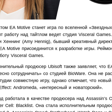
том EA Motive станет игра по вселенной «Звездных
т работу над тайтлом ведет студия Visceral Games
и Хеннинг (Amy Hennig), бывший креативный директ
EA Motive присоединится к разработке игры. Реймо
боту Visceral Games.
ительный продюсер Ubisoft также заявляет, что EA
есно сотрудничать» со студией BioWare. Она не рас
тудии совместную игру, однако отмечает, что новый
Effect: Andromeda, «интересный и новаторский».
д работала в качестве продюсера над Assassin’s C
nter Cell: Blacklist. Она стала исполнительным прод