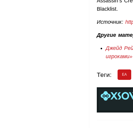
Assassin’s Cre
Blacklist.
Источник:
htt
Другие мате
Джейд Рей
игроками»
Теги:
EA