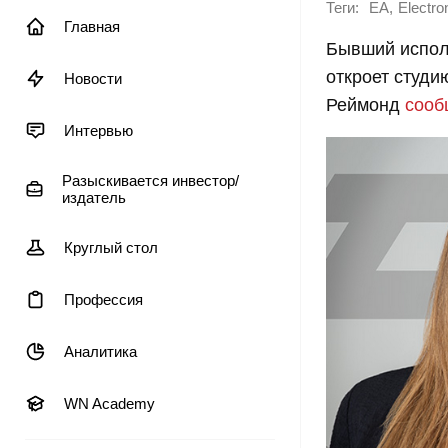
Теги:
,
EA
Electro
Главная
Бывший испол
откроет студи
Новости
Реймонд
сооб
Интервью
Разыскивается инвестор/
издатель
Круглый стол
Профессия
Аналитика
WN Academy