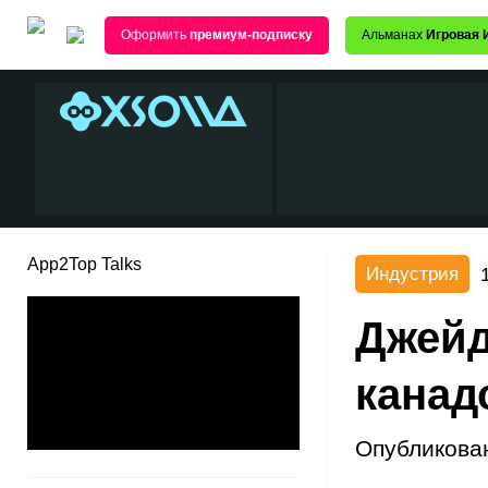
Оформить
премиум-подписку
Альманах
Игровая 
App2Top Talks
Индустрия
Джейд
канад
Опубликова