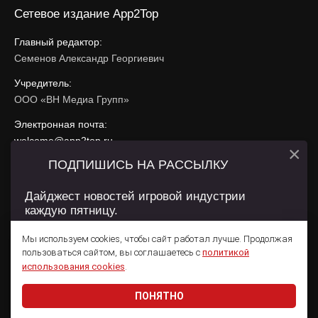
Сетевое издание App2Top
Главный редактор:
Семенов Александр Георгиевич
Учредитель:
ООО «ВН Медиа Групп»
Электронная почта:
welcome@app2top.ru
×
ПОДПИШИСЬ НА РАССЫЛКУ
При использовании материалов активная ссылка на
app2top.ru
обязательна.
Дайджест новостей игровой индустрии
каждую пятницу.
Сайт использует IP адреса, cookie, данные геолокации
Пользователей сайта и сервис «Яндекс Метрика». Условия
Мы используем cookies, чтобы сайт работал лучше. Продолжая
использования содержатся в
Политике конфиденциальности
и
пользоваться сайтом, вы соглашаетесь с
политикой
Пользовательском соглашении
.
Подписаться
использования cookies
.
ПОНЯТНО
Даю согласие на обработку
персональных данных
© 2011 — 2026 App2Top
16+