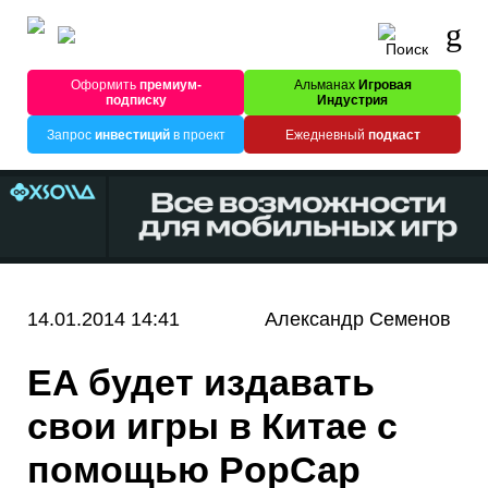
Оформить
премиум-
Альманах
Игровая
подписку
Индустрия
Запрос
инвестиций
в проект
Ежедневный
подкаст
14.01.2014 14:41
Александр Семенов
EA будет издавать
свои игры в Китае с
помощью PopCap