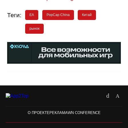
Теги:
EA
PopCap China
Китай
рынок
О ПРОЕКТЕ
РЕКЛАМА
WN CONFERENCE