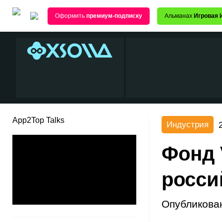
Оформить
премиум-подписку
Альманах
Игровая 
App2Top Talks
Индустрия
Фонд 
росси
Опубликова