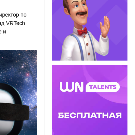
иректор по
нд VRTech
е и