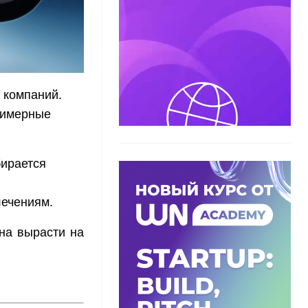
 компаний.
римерные
ирается
ечениям.
бна вырасти на