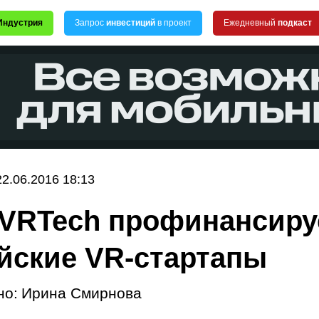
Индустрия
Запрос
инвестиций
в проект
Ежедневный
подкаст
22.06.2016 18:13
VRTech профинансиру
йские VR-стартапы
но:
Ирина Смирнова