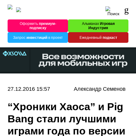
Оформить
премиум-
Альманах
Игровая
подписку
Индустрия
Запрос
инвестиций
в проект
Ежедневный
подкаст
27.12.2016 15:57
Александр Семенов
“Хроники Хаоса” и Pig
Bang стали лучшими
играми года по версии