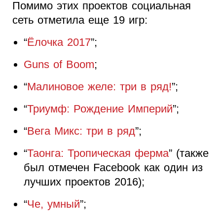
Помимо этих проектов социальная
сеть отметила еще 19 игр:
“
Ёлочка 2017
”;
Guns of Boom
;
“
Малиновое желе: три в ряд!
”;
“
Триумф: Рождение Империй
”;
“
Вега Микс: три в ряд
”;
“
Таонга: Тропическая ферма
” (также
был отмечен Facebook как один из
лучших проектов 2016);
“
Че, умный
”;