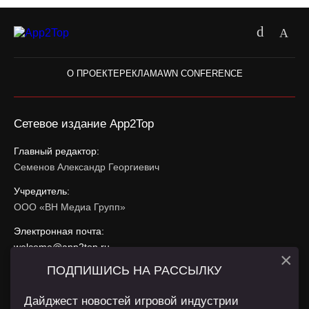
О ПРОЕКТЕ
РЕКЛАМА
WN CONFERENCE
Сетевое издание App2Top
Главный редактор:
Семенов Александр Георгиевич
Учредитель:
ООО «ВН Медиа Групп»
Электронная почта:
welcome@app2top.ru
×
ПОДПИШИСЬ НА РАССЫЛКУ
При использовании материалов активная ссылка на
app2top.ru
обязательна.
Дайджест новостей игровой индустрии