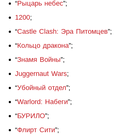
“
Рыцарь небес
”;
1200
;
“
Castle Clash: Эра Питомцев
”;
“
Кольцо дракона
”;
“
Знамя Войны
”;
Juggernaut Wars
;
“
Убойный отдел
”;
“
Warlord: Набеги
”;
“
БУРИЛО
”;
“
Флирт Сити
”;