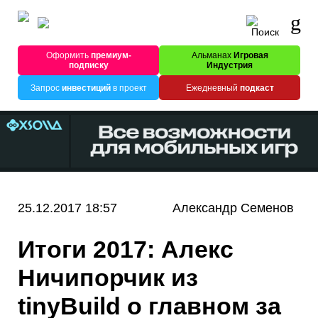
Оформить
премиум-
Альманах
Игровая
подписку
Индустрия
Запрос
инвестиций
в проект
Ежедневный
подкаст
25.12.2017 18:57
Александр Семенов
Итоги 2017: Алекс
Ничипорчик из
tinyBuild о главном за