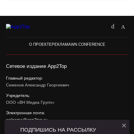
О ПРОЕКТЕ
РЕКЛАМА
WN CONFERENCE
Сетевое издание App2Top
Главный редактор:
Семенов Александр Георгиевич
Учредитель:
ООО «ВН Медиа Групп»
Электронная почта:
welcome@app2top.ru
×
ПОДПИШИСЬ НА РАССЫЛКУ
При использовании материалов активная ссылка на
app2top.ru