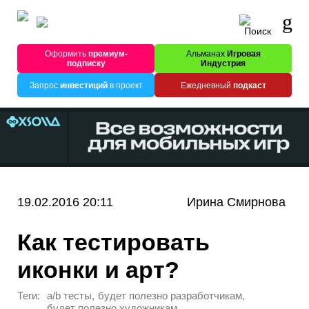
Оформить
премиум-
Альманах
Игровая
подписку
Индустрия
Запрос
инвестиций
в проект
Ежедневный
подкаст
19.02.2016 20:11
Ирина Смирнова
Как тестировать
иконки и арт?
Теги:
,
,
a/b тесты
будет полезно разработчикам
будет полезно художникам