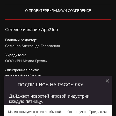
О ПРОЕКТЕ
РЕКЛАМА
WN CONFERENCE
Сетевое издание App2Top
Главный редактор:
Семенов Александр Георгиевич
Учредитель:
ООО «ВН Медиа Групп»
Электронная почта:
welcome@app2top.ru
×
ПОДПИШИСЬ НА РАССЫЛКУ
При использовании материалов активная ссылка на
app2top.ru
обязательна.
Дайджест новостей игровой индустрии
каждую пятницу.
Сайт использует IP адреса, cookie, данные геолокации
Пользователей сайта и сервис «Яндекс Метрика». Условия
Мы используем cookies, чтобы сайт работал лучше. Продолжая
использования содержатся в
Политике конфиденциальности
и