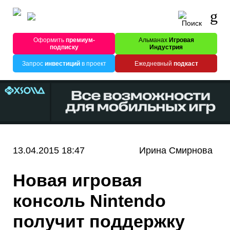
Оформить
премиум-
Альманах
Игровая
подписку
Индустрия
Запрос
инвестиций
в проект
Ежедневный
подкаст
13.04.2015 18:47
Ирина Смирнова
Новая игровая
консоль Nintendo
получит поддержку