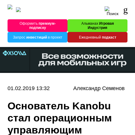
Оформить
премиум-
Альманах
Игровая
подписку
Индустрия
Запрос
инвестиций
в проект
Ежедневный
подкаст
01.02.2019 13:32
Александр Семенов
Основатель Kanobu
стал операционным
управляющим