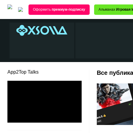
Оформить
премиум-подписку
Альманах
Игровая 
App2Top Talks
Все публик