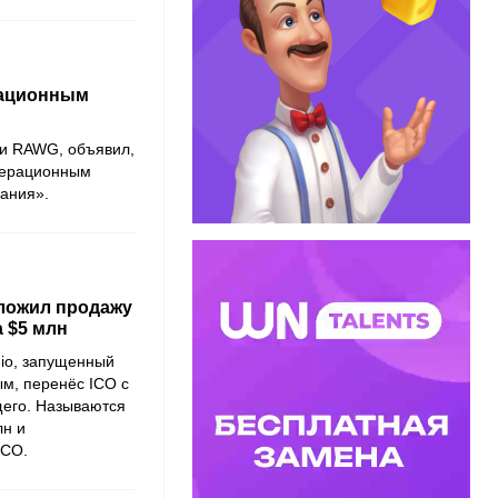
рационным
 и RAWG, объявил,
операционным
ания».
ложил продажу
а $5 млн
io, запущенный
м, перенёс ICO с
щего. Называются
лн и
ICO.