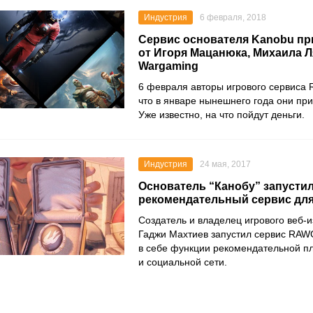
Индустрия
6 февраля, 2018
Сервис основателя Kanobu пр
от Игоря Мацанюка, Михаила Л
Wargaming
6 февраля авторы игрового сервиса
что в январе нынешнего года они при
Уже известно, на что пойдут деньги.
Индустрия
24 мая, 2017
Основатель “Канобу” запусти
рекомендательный сервис для
Создатель и владелец игрового веб-
Гаджи Махтиев запустил сервис RAW
в себе функции рекомендательной 
и социальной сети.