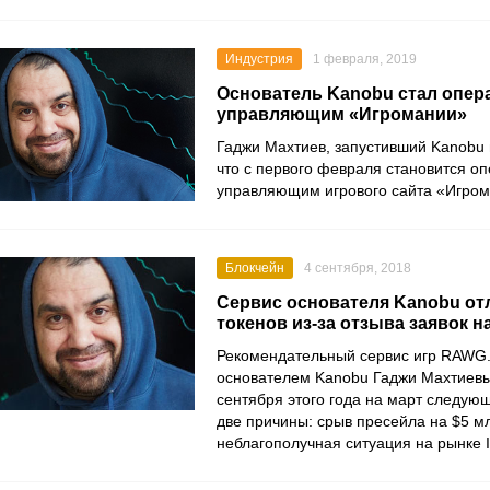
Индустрия
1 февраля, 2019
Основатель Kanobu стал опе
управляющим «Игромании»
Гаджи Махтиев, запустивший Kanobu
что с первого февраля становится 
управляющим игрового сайта «Игром
Блокчейн
4 сентября, 2018
Сервис основателя Kanobu от
токенов из-за отзыва заявок н
Рекомендательный сервис игр RAWG.
основателем Kanobu Гаджи Махтиевы
сентября этого года на март следую
две причины: срыв пресейла на $5 м
неблагополучная ситуация на рынке 