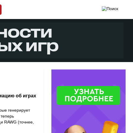
мацию об играх
орые генерирует
 теперь
щи RAWG (точнее,