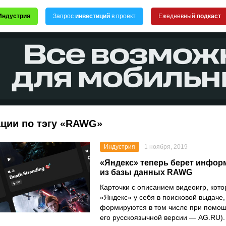
Индустрия
Запрос
инвестиций
в проект
Ежедневный
подкаст
ации по тэгу «RAWG»
Индустрия
1 ноября, 2019
«Яндекс» теперь берет инфор
из базы данных RAWG
Карточки с описанием видеоигр, кот
«Яндекс» у себя в поисковой выдаче,
формируются в том числе при помо
его русскоязычной версии — AG.RU).