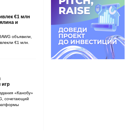
ивлек €1 млн
ялина и
 RAWG объявили,
влекли €1 млн.
л
 игр
издания «Канобу»
G, сочетающий
платформы