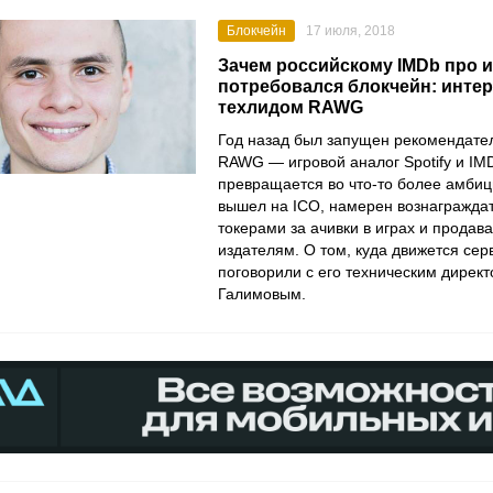
Блокчейн
17 июля, 2018
Зачем российскому IMDb про 
потребовался блокчейн: инте
техлидом RAWG
Год назад был запущен рекомендате
RAWG — игровой аналог Spotify и IM
превращается во что-то более амби
вышел на ICO, намерен вознагражда
токерами за ачивки в играх и продав
издателям. О том, куда движется сер
поговорили с его техническим дирек
Галимовым.