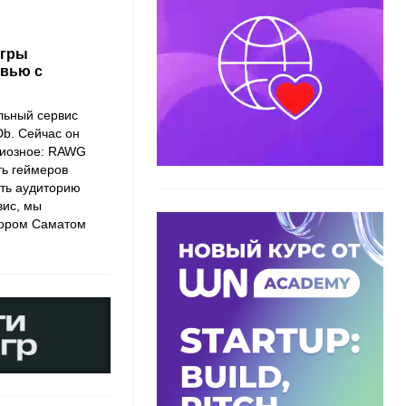
игры
рвью с
льный сервис
Db. Сейчас он
циозное: RAWG
ть геймеров
ать аудиторию
вис, мы
тором Саматом