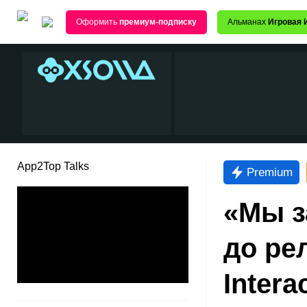
Оформить
премиум-подписку
Альманах
Игровая 
App2Top Talks
Premium
«Мы з
до ре
Intera