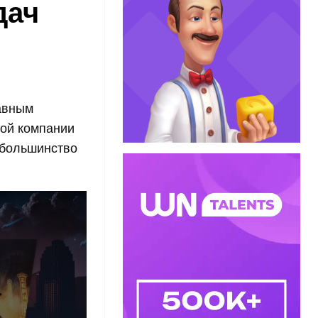
дач
лавным
кой компании
 большинство