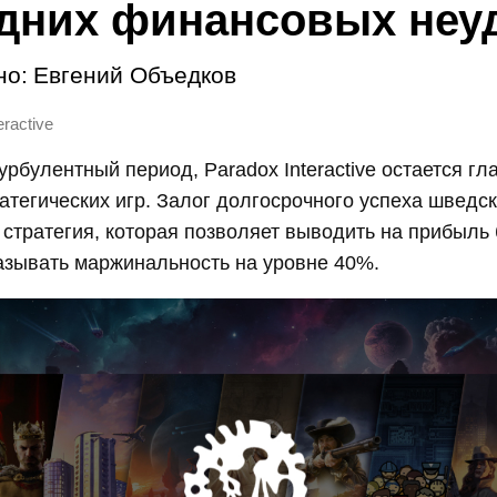
дних финансовых неу
но:
Евгений Объедков
eractive
урбулентный период, Paradox Interactive остается г
атегических игр. Залог долгосрочного успеха шведс
стратегия, которая позволяет выводить на прибыль
азывать маржинальность на уровне 40%.