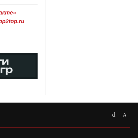
акте»
p2top.ru