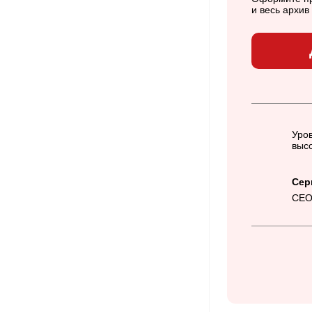
и весь архи
Уров
высо
Сер
CEO