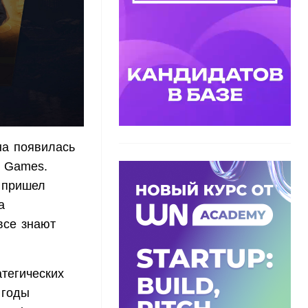
она появилась
t Games.
 пришел
а
все знают
тегических
 годы