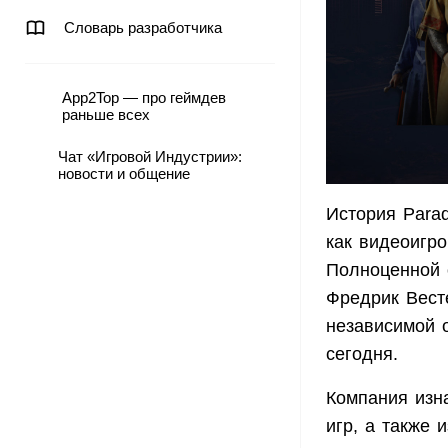
Словарь разработчика
App2Top — про геймдев
раньше всех
Чат «Игровой Индустрии»:
новости и общение
История Parad
как видеоигр
Полноценной 
Фредрик Весте
независимой о
сегодня.
Компания изна
игр, а также 