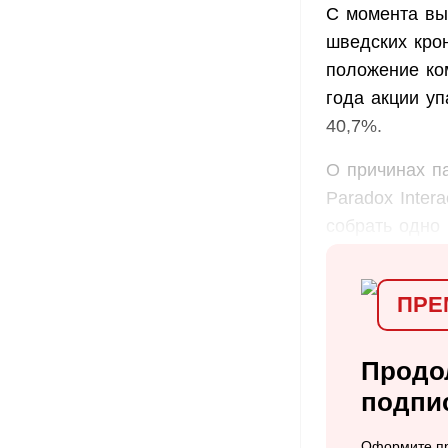
С момента вы
шведских крон
положение ко
года акции уп
40,7%.
О причинах п
Paradox Inter
собрать одно
ПРЕ
Продо
подпи
Оформите пр