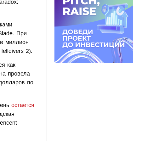
aradox:
тками
Blade. При
 в миллион
lldivers 2).
ся как
Она провела
 долларов по
день
остается
дская
Tencent