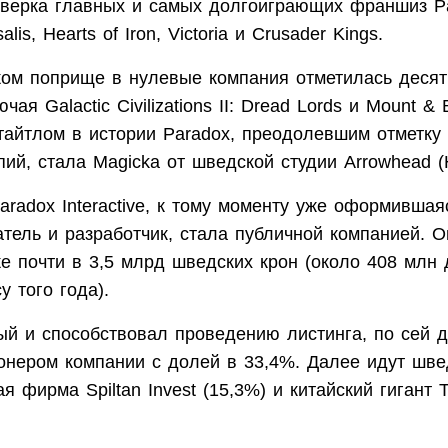
тверка главных и самых долгоиграющих франшиз P
alis, Hearts of Iron, Victoria и Crusader Kings.
ком поприще в нулевые компания отметилась деся
чая Galactic Civilizations II: Dread Lords и Mount & 
тайтлом в истории Paradox, преодолевшим отметку
ий, стала Magicka от шведской студии Arrowhead (He
aradox Interactive, к тому моменту уже оформившая
тель и разработчик, стала публичной компанией. 
ке почти в 3,5 млрд шведских крон (около 408 млн
у того года).
рый и способствовал проведению листинга, по сей 
онером компании с долей в 33,4%. Далее идут шве
я фирма Spiltan Invest (15,3%) и китайский гигант 