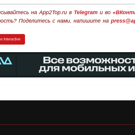
сывайтесь на App2Top.ru в
Telegram
и во
«ВКонт
вость? Поделитесь с нами, напишите на
press@ap
x Interactive