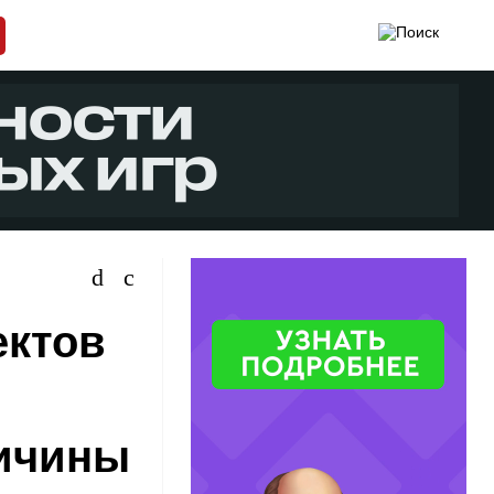
ектов
ричины