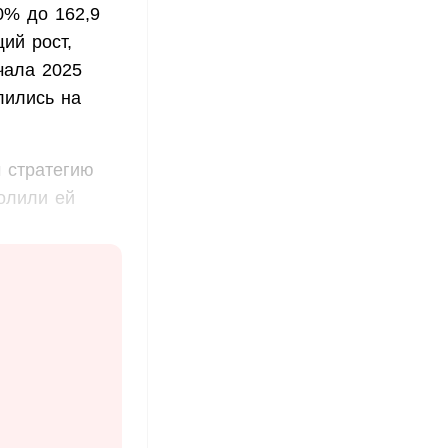
0% до 162,9
ий рост,
чала 2025
лились на
 стратегию
волили ей