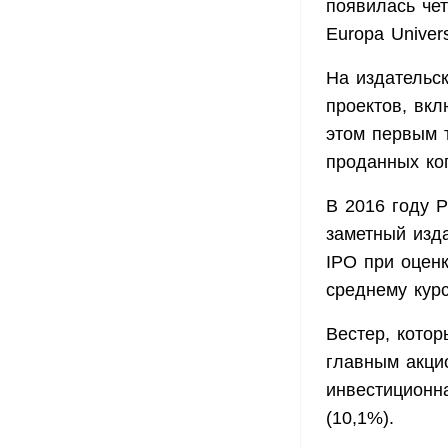
появилась че
Europa Univers
На издательс
проектов, вклю
этом первым 
проданных коп
В 2016 году P
заметный изда
IPO при оцен
среднему курс
Вестер, кото
главным акци
инвестиционна
(10,1%).