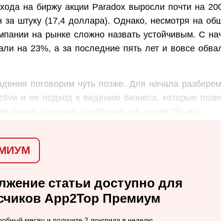
хода на биржу акции Paradox выросли почти на 20
 за штуку (17,4 доллара). Однако, несмотря на общ
мпании на рынке сложно назвать устойчивым. С на
али на 23%, а за последние пять лет и вовсе обва
адения поговорим чуть позже. Для начала разберем
active и ее подход к ведению бизнеса, которые поз
 из самых сильных портфолио на рынке ПК-игр.
МИУМ
лжение статьи доступно для
счиков App2Top Премиум
обный месяц и получите 2 лонгрида в неделю