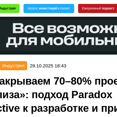
Индустрия
Запрос
инвестиций
в проект
Ежедневный
подкаст
29.10.2025 18:43
Индустрия
акрываем 70–80% про
лиза»: подход Paradox
ctive к разработке и п