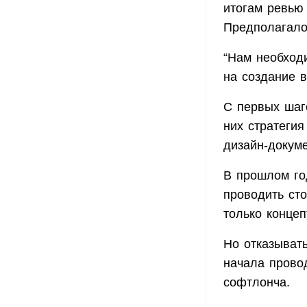
итогам ревью
Предполагалос
“Нам необход
на создание в
С первых шаго
них стратегия
дизайн-докуме
В прошлом год
проводить сто
только концеп
Но отказывать
начала прово
софтлонча.