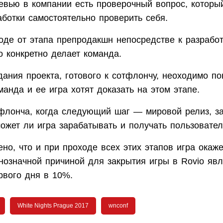
евью в компании есть проверочный вопрос, которы
ботки самостоятельно проверить себя.
оде от этапа препродакшн непосредстве к разработ
о конкретно делает команда.
дания проекта, готового к сотфлончу, неоходимо по
анда и ее игра хотят доказать на этом этапе.
флонча, когда следующий шаг — мировой релиз, з
может ли игра зарабатывать и получать пользовател
но, что и при проходе всех этих этапов игра окаж
нозначной причиной для закрытия игры в Rovio явл
рвого дня в 10%.
White Nights Prague 2017
wnconf