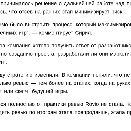
 принималось решение о дальнейшей работе над п
ь, что отсев на ранних этап минимизирует риск.
имо было выстроить процесс, который максимизир
еликих игр”, — комментирует Сирил.
в компания хотела получить ответ от разработчико
 по созданию проекта, разработали ли они маркети
нт.
у стратегию изменили. В компании поняли, что не
лько ревью — тем более на этапах, когда на руках
т или скетч будущей игры.
ся полностью от практики ревью Rovio не стала. 
дить ревью по итограм этапа препродакшн, этапа 