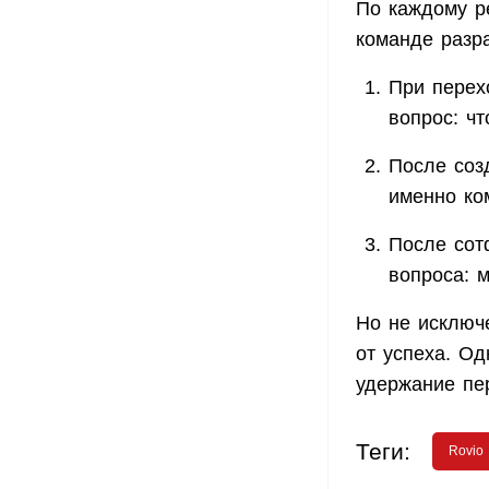
По каждому р
команде разра
При перех
вопрос: чт
После соз
именно ком
После сот
вопроса: 
Но не исключе
от успеха. Од
удержание пе
Теги:
Rovio