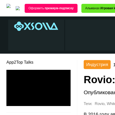
Оформить
премиум-подписку
Альманах
Игровая 
App2Top Talks
Индустрия
Rovio
Опубликова
Теги:
,
Rovio
Whit
В 2016 году а