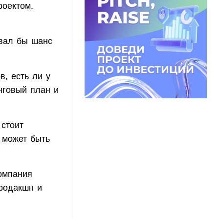
роектом.
овал бы шанс
в, есть ли у
нговый план и
 стоит
 может быть
Компания
продакшн и