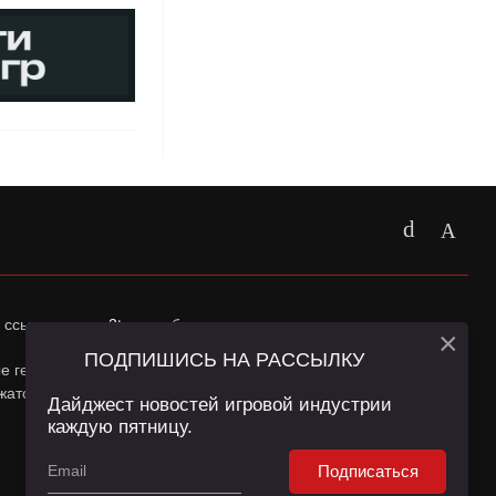
 ссылка на
app2top.ru
обязательна.
×
ПОДПИШИСЬ НА РАССЫЛКУ
ные геолокации Пользователей сайта и сервис «Яндекс
жатся в
Политике конфиденциальности
и
Пользовательском
Дайджест новостей игровой индустрии
каждую пятницу.
Подписаться