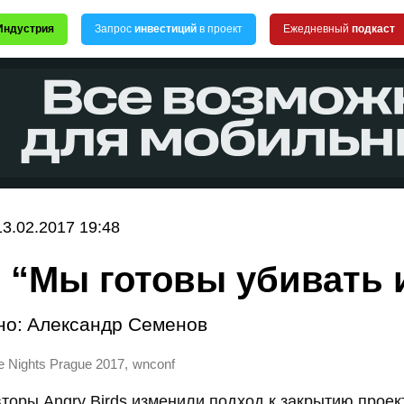
Индустрия
Запрос
инвестиций
в проект
Ежедневный
подкаст
13.02.2017 19:48
: “Мы готовы убивать 
но:
Александр Семенов
,
e Nights Prague 2017
wnconf
вторы Angry Birds изменили подход к закрытию проек