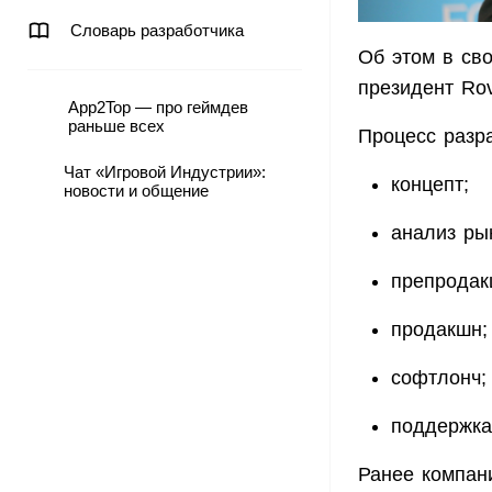
Словарь разработчика
Об этом в св
президент Rov
App2Top — про геймдев
раньше всех
Процесс разра
Чат «Игровой Индустрии»:
концепт;
новости и общение
анализ ры
препродак
продакшн;
софтлонч;
поддержка
Ранее компан