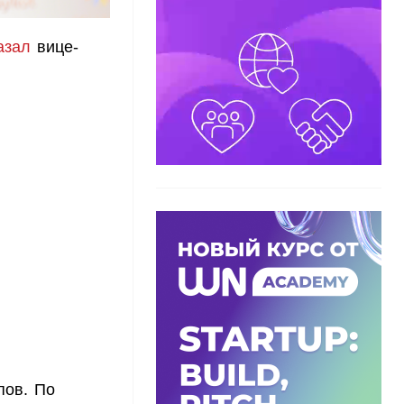
азал
вице-
пов. По