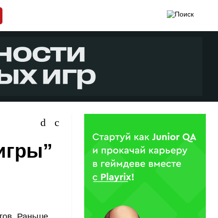
игры”
тов. Раньше