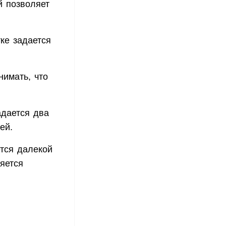
й позволяет
ке задается
нимать, что
адается два
ей.
ется далекой
яется