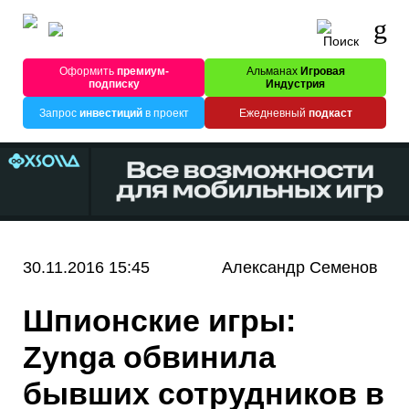
Оформить
премиум-
Альманах
Игровая
подписку
Индустрия
Запрос
инвестиций
в проект
Ежедневный
подкаст
30.11.2016 15:45
Александр Семенов
Шпионские игры:
Zynga обвинила
бывших сотрудников в