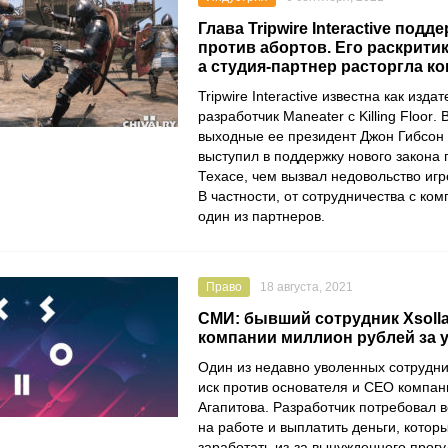
Глава Tripwire Interactive подд
против абортов. Его раскрити
а студия-партнер расторгла ко
Tripwire Interactive
известна как изда
разработчик
Maneater
с
Killing Floor
.
выходные ее президент
Джон Гибсон 
выступил в поддержку нового закона 
Техасе, чем вызвал недовольство игр
В частности, от сотрудничества с ко
один из партнеров.
Право
18 августа, 2021
СМИ: бывший сотрудник Xsolla
компании миллион рублей за 
Один из недавно уволенных сотрудн
иск против основателя и CEO компа
Агапитова
. Разработчик потребовал в
на работе и выплатить деньги, котор
заработать из-за вынужденного прогу