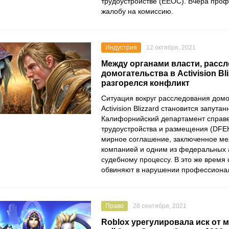
трудоустройстве (EEOC)
. Вчера про
жалобу на комиссию.
Индустрия
12 октября, 2021
Между органами власти, рас
домогательства в Activision Bli
разгорелся конфликт
Ситуация вокруг расследования домо
Activision Blizzard
становится запутан
Калифорнийский департамент справ
трудоустройства и размещения
(DFEH
мирное соглашение, заключенное ме
компанией и одним из федеральных а
судебному процессу. В это же время
обвиняют в нарушении профессионал
Право
28 сентября, 2021
Roblox урегулировала иск от