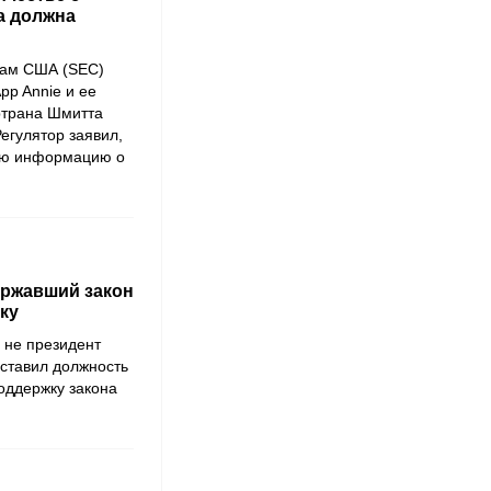
а должна
жам США (SEC)
pp Annie
и ее
трана Шмитта
егулятор заявил,
ую информацию о
ддержавший закон
ку
не президент
оставил должность
оддержку закона