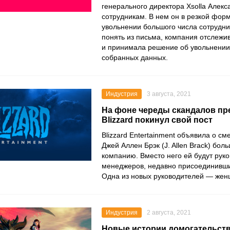
генерального директора Xsolla
Алекс
сотрудникам. В нем он в резкой фор
увольнении большого числа сотрудни
понять из письма, компания отcлежив
и принимала решение об увольнении,
собранных данных.
Индустрия
3 августа, 2021
На фоне череды скандалов пр
Blizzard покинул свой пост
Blizzard Entertainment
объявила о сме
Джей Аллен Брэк
(J. Allen Brack) бол
компанию. Вместо него ей будут руко
менеджеров, недавно присоединивших
Одна из новых руководителей — жен
Индустрия
2 августа, 2021
Новые истории домогательств 