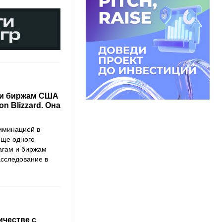
 и биржам США
on Blizzard. Она
риминацией в
еще одного
агам и биржам
асследование в
ичестве с