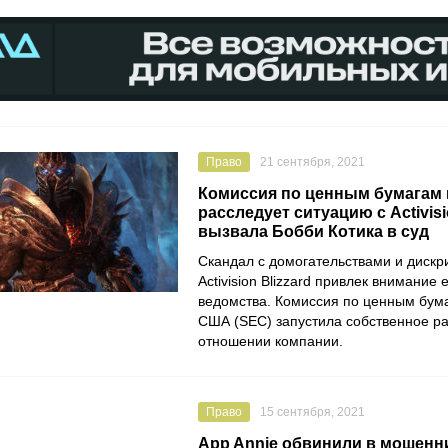
Право
21 сентября, 2021
Комиссия по ценным бумагам
расследует ситуацию с Activisi
вызвала Бобби Котика в суд
Скандал с домогательствами и диск
Activision Blizzard
привлек внимание 
ведомства.
Комиссия по ценным бум
США (SEC)
запустила собственное р
отношении компании.
Право
15 сентября, 2021
App Annie обвинили в мошенн