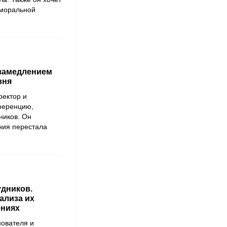
 моральной
 замедлением
вня
ректор и
ференцию,
ников. Он
ния перестала
удников.
ализа их
ениях
нователя и