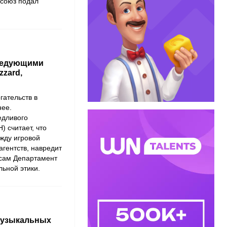
фсоюз подал
следующими
zzard,
гательств в
нее.
едливого
) считает, что
жду игровой
гентств, навредит
 сам Департамент
ьной этики.
 музыкальных