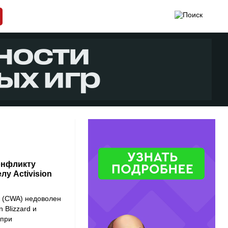
онфликту
у Activision
 (CWA)
недоволен
on Blizzard
и
 при