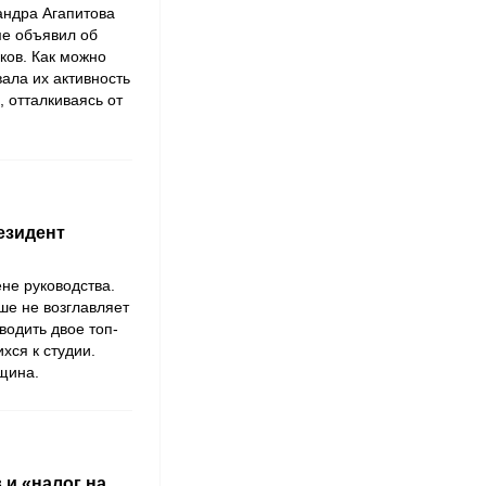
андра Агапитова
ме объявил об
ков. Как можно
ала их активность
 отталкиваясь от
езидент
не руководства.
ьше не возглавляет
водить двое топ-
ся к студии.
щина.
и «налог на