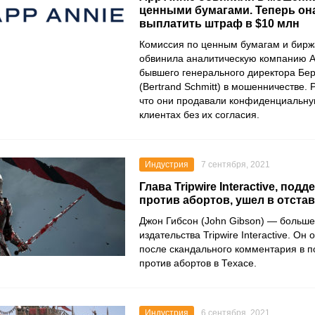
ценными бумагами. Теперь он
выплатить штраф в $10 млн
Комиссия по ценным бумагам и бир
обвинила аналитическую компанию
A
бывшего генерального директора
Бер
(Bertrand Schmitt)
в мошенничестве. Р
что они продавали конфиденциальн
клиентах без их согласия.
Индустрия
7 сентября, 2021
Глава Tripwire Interactive, по
против абортов, ушел в отстав
Джон Гибсон (John Gibson)
— больше 
издательства
Tripwire Interactive
. Он 
после скандального комментария в п
против абортов в Техасе.
Индустрия
6 сентября, 2021