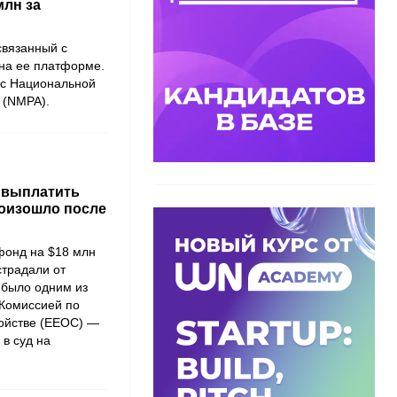
млн за
связанный с
на ее платформе.
 с
Национальной
 (NMPA)
.
ь выплатить
роизошло после
фонд на $18 млн
страдали от
 было одним из
Комиссией по
ойстве (EEOC)
—
 в суд на