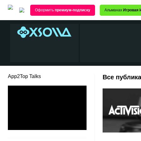
Оформить
премиум-подписку
Альманах
Игровая 
App2Top Talks
Все публика