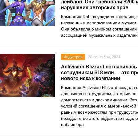
лейблов. Они требовали $200 
нарушение авторских прав
Компания
Roblox
уладила конфликт, 
незаконным использованием музыки 
Она объявила о мирном соглашении
ассоциацией музыкальных издателей
Индустрия
28 сентября, 2021
Activision Blizzard согласилас
сотрудникам $18 млн — это п
нового иска к компании
Компания
Activision Blizzard
создала 
для выплат сотрудникам, которые по
домогательств и дискриминации. Это
условий соглашения с американской
равным возможностям при трудоустр
незадолго до этого ведомство подало
паблишера.