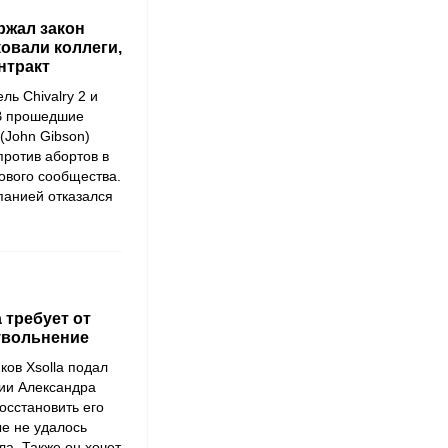
ержал закон
ковали коллеги,
нтракт
тель
Chivalry 2
и
 В прошедшие
(John Gibson)
против абортов в
ового сообщества.
мпанией отказался
 требует от
увольнение
иков
Xsolla
подал
нии
Александра
осстановить его
ые не удалось
ла. Также он хочет