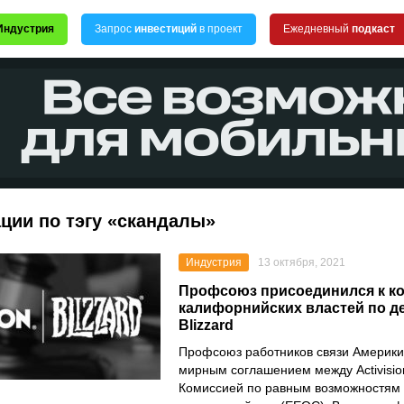
Индустрия
Запрос
инвестиций
в проект
Ежедневный
подкаст
ции по тэгу «скандалы»
Индустрия
13 октября, 2021
Профсоюз присоединился к к
калифорнийских властей по дел
Blizzard
Профсоюз работников связи Америки
мирным соглашением между
Activisi
Комиссией по равным возможностям