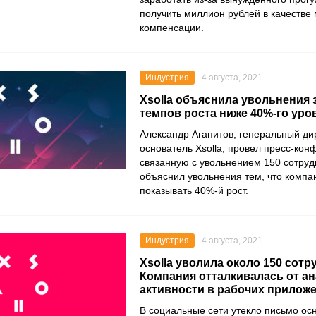
получить миллион рублей в качестве
компенсации.
Индустрия
4 августа, 2021
Xsolla объяснила увольнения
темпов роста ниже 40%-го уро
Александр Агапитов
, генеральный ди
основатель
Xsolla
, провел пресс-кон
связанную с увольнением 150 сотруд
объяснил увольнения тем, что компа
показывать 40%-й рост.
Индустрия
4 августа, 2021
Xsolla уволила около 150 сотр
Компания отталкивалась от ан
активности в рабочих прилож
В социальные сети утекло письмо ос