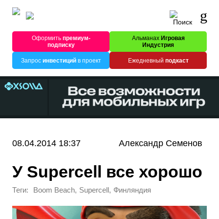
Оформить
премиум-
Альманах
Игровая
подписку
Индустрия
Запрос
инвестиций
в проект
Ежедневный
подкаст
08.04.2014 18:37
Александр Семенов
У Supercell все хорошо
Теги:
,
,
Boom Beach
Supercell
Финляндия