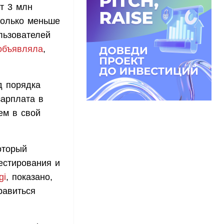
т 3 млн
колько меньше
льзователей
объявляла
,
д порядка
зарплата в
ем в свой
оторый
естирования и
gi
, показано,
равиться