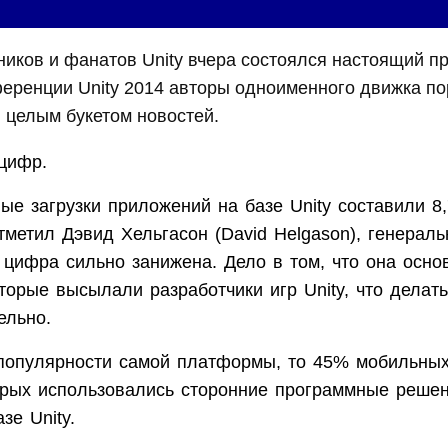
ников и фанатов Unity вчера состоялся настоящий п
ференции Unity 2014 авторы одноименного движка п
 целым букетом новостей.
цифр.
ые загрузки приложений на базе Unity составили 8
тметил Дэвид Хельгасон (David Helgason), генерал
 цифра сильно занижена. Дело в том, что она осно
оторые высылали разработчики игр Unity, что делат
ельно.
 популярности самой платформы, то 45% мобильных
орых использовались сторонние программные реше
зе Unity.