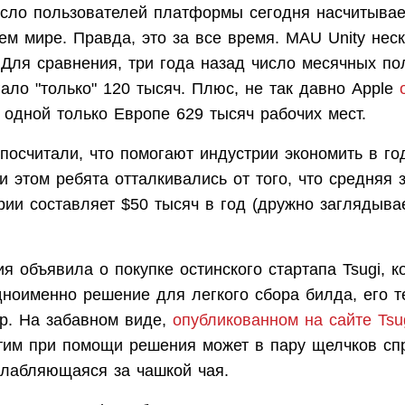
сло пользователей платформы сегодня насчитывае
ем мире. Правда, это за все время. MAU Unity нес
 Для сравнения, три года назад число месячных по
ало "только" 120 тысяч. Плюс, не так давно Apple
 одной только Европе 629 тысяч рабочих мест.
 посчитали, что помогают индустрии экономить в го
и этом ребята отталкивались от того, что средняя 
рии составляет $50 тысяч в год (дружно заглядыва
я объявила о покупке остинского стартапа Tsugi, к
дноименно решение для легкого сбора билда, его т
ор. На забавном виде,
опубликованном на сайте Tsu
этим при помощи решения может в пару щелчков сп
слабляющаяся за чашкой чая.