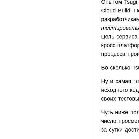
Опытом Tsugi 
Cloud Build. 
разработчикам
тестировать 
Цель сервиса
кросс-платфо
процесса прои
Во сколько Ts
Ну и самая гл
исходного ко
своих тестовы
Чуть ниже пол
число просмо
за сутки дост