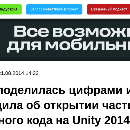
Индустрия
Запрос
инвестиций
в проект
Ежедневный
подкаст
21.08.2014 14:22
 поделилась цифрами 
ила об открытии част
ого кода на Unity 2014