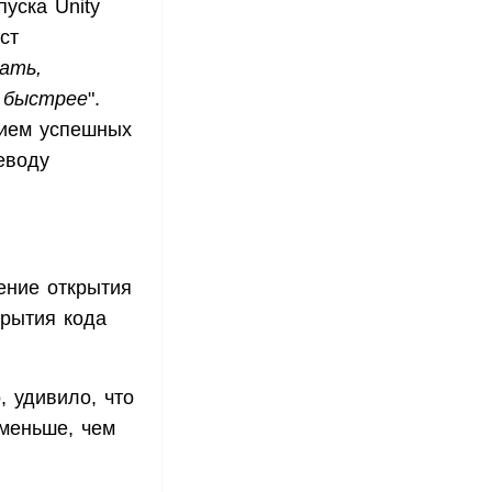
уска Unity
ст
ать,
 быстрее
".
нием успешных
еводу
ление открытия
крытия кода
, удивило, что
 меньше, чем