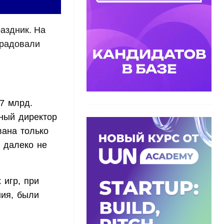
раздник. На
орадовали
,7 млрд.
ьный директор
вана только
ь далеко не
 игр, при
ния, были