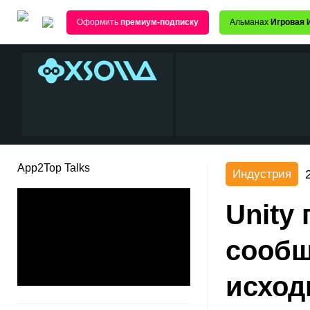
Оформить
премиум-подписку
Альманах
Игровая 
App2Top Talks
Индустрия
Unity
сообщ
исходн