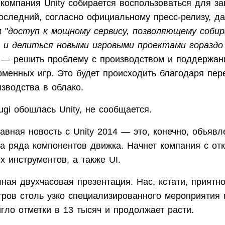
компания Unity собирается воспользоваться для зап
Последний, согласно официальному пресс-релизу, да
 "
доступ к мощному сервису, позволяющему собир
и делиться новыми игровыми проектами гораздо
 — решить проблему с производством и поддержа
рменных игр. Это будет происходить благодаря пер
зводства в облако.
ugi обошлась Unity, не сообщается.
авная новость с Unity 2014 — это, конечно, объяв
да ряда компонентов движка. Начнет компания с от
х инструментов, а также UI.
ная двухчасовая презентация. Нас, кстати, приятно
тров столь узко специализированного мероприятия
игло отметки в 13 тысяч и продолжает расти.