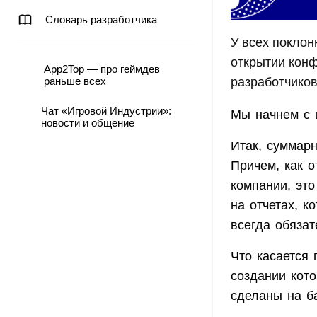
Словарь разработчика
У всех поклон
открытии кон
App2Top — про геймдев
раньше всех
разработчиков
Чат «Игровой Индустрии»:
Мы начнем с 
новости и общение
Итак, суммарн
Причем, как о
компании, это
на отчетах, к
всегда обязат
Что касается
создании кот
сделаны на ба