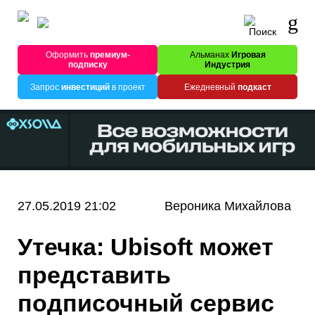
Оформить
премиум-
Альманах
Игровая
подписку
Индустрия
Запрос
инвестиций
в проект
Ежедневный
подкаст
27.05.2019 21:02
Вероника Михайлова
Утечка: Ubisoft может
представить
подписочный сервис